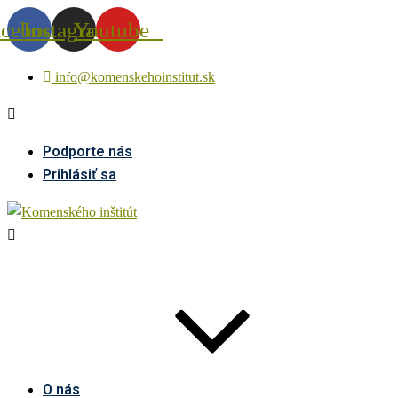
acebook
Instagram
Youtube
info@komenskehoinstitut.sk
Podporte nás
Prihlásiť sa
O nás