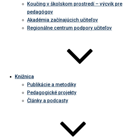
Koučing v školskom prostredí – výcvik pre
pedagógov
Akadémia začínajúcich učiteľov
Regionálne centrum podpory učiteľov
Knižnica
Publikácie a metodiky
Pedagogické projekty
Články a podcasty