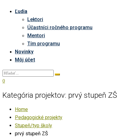
Ľudia
Lektori
Účastníci ročného programu
Mentori
Tím programu
Novinky
Môj účet
0
Kategória projektov:
prvý stupeň ZŠ
Home
Pedagogické projekty
Stupeň/typ školy
prvý stupeň ZŠ