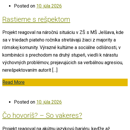
Posted on
10. júla 2026
Rastieme s rešpektom
Projekt reagoval na náročnú situáciu v ZŠ s MŠ Jelšava, kde
sa v triedach piateho ročníka stretávajú žiaci z majority a
rómskej komunity. Výrazné kultúrne a sociálne odlišnosti, v
kombinácii s prechodom na druhý stupeň, viedli k nárastu
výchovných problémov, prejavujúcich sa verbálnou agresiou,
nerešpektovaním autorít […]
Read More
Posted on
10. júla 2026
Čo hovoríš? – So vakeres?
Projekt reagoval na akútnu jazykovú bariéru, keďže až