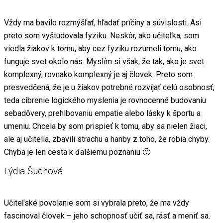
Vždy ma bavilo rozmýšľať, hľadať príčiny a súvislosti. Asi
preto som vyštudovala fyziku. Neskôr, ako učiteľka, som
viedla žiakov k tomu, aby cez fyziku rozumeli tomu, ako
funguje svet okolo nás. Myslím si však, že tak, ako je svet
komplexný, rovnako komplexný je aj človek. Preto som
presvedčená, že je u žiakov potrebné rozvíjať celú osobnosť,
teda cibrenie logického myslenia je rovnocenné budovaniu
sebadôvery, prehlbovaniu empatie alebo lásky k športu a
umeniu. Chcela by som prispieť k tomu, aby sa nielen žiaci,
ale aj učitelia, zbavili strachu a hanby z toho, že robia chyby.
Chyba je len cesta k ďalšiemu poznaniu 🙂
Lýdia Šuchová
Učiteľské povolanie som si vybrala preto, že ma vždy
fascinoval človek – jeho schopnosť učiť sa, rásť a meniť sa.