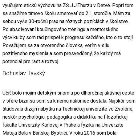
vyučujem etickú výchovu na ZŠ J.J.Thurzu v Detve. Popri tom
sa snažíme tímovo školu smerovať do 21. storočia. Mám za
sebou vyše 30-ročnú prax na rôznych pozíciách v školstve.
Po absolvovaní koučingového tréningu a mentorského
výcviku by som rád prispel k progresu každého, kto o to stojí.
Považujem sa za otvoreného človeka, verím v silu
pozitívneho myslenia a som presvedčený, že každý má
potenciál pre rast a rozvoj.
Bohuslav Ilavský
Učiť bolo mojim detským snom a po dlhoročnej aktívnej ceste
v sfére biznisu som sa k nemu nakoniec dostala. Najskôr som
študovala dizajn nábytku na Technickej univerzite vo Zvolene,
neskôr psychológiu, pedagogiku a didaktiku na filozofickej
fakulte Univerzity Karlovej v Prahe a fyziku na Univerzite
Mateja Bela v Banskej Bystrici. V roku 2016 som bola