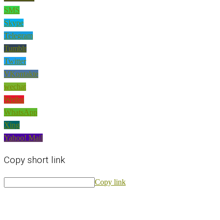
SMS
Skype
Telegram
Tumblr
Twitter
VKontakte
wechat
Weibo
WhatsApp
Xing
Yahoo! Mail
Copy short link
Copy link