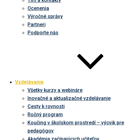
Tím a kontakty
Ocenenia
Výročné správy
Partneri
Podporte nás
Vzdelávanie
Všetky kurzy a webináre
Inovačné a aktualizačné vzdelávanie
Cesty k rovnosti
Ročný program
Koučing v školskom prostredí – výcvik pre
pedagógov
Akadémia začínajúcich učiteľov