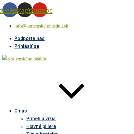
acebook
Instagram
Youtube
info@komenskehoinstitut.sk
Podporte nás
Prihlásiť sa
O nás
Príbeh a vízia
Hlavné piliere