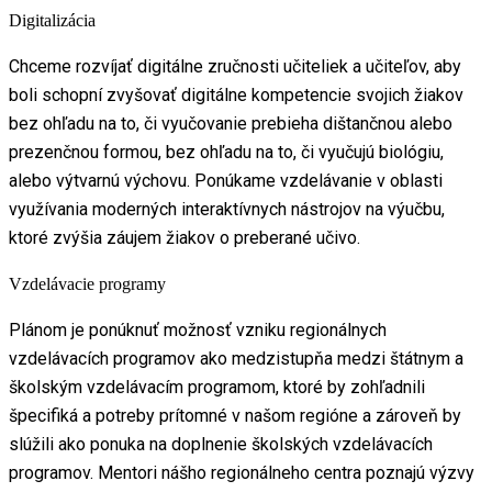
Digitalizácia
Chceme rozvíjať digitálne zručnosti učiteliek a učiteľov, aby
boli schopní zvyšovať digitálne kompetencie svojich žiakov
bez ohľadu na to, či vyučovanie prebieha dištančnou alebo
prezenčnou formou, bez ohľadu na to, či vyučujú biológiu,
alebo výtvarnú výchovu. Ponúkame vzdelávanie v oblasti
využívania moderných interaktívnych nástrojov na výučbu,
ktoré zvýšia záujem žiakov o preberané učivo.
Vzdelávacie programy
Plánom je ponúknuť možnosť vzniku regionálnych
vzdelávacích programov ako medzistupňa medzi štátnym a
školským vzdelávacím programom, ktoré by zohľadnili
špecifiká a potreby prítomné v našom regióne a zároveň by
slúžili ako ponuka na doplnenie školských vzdelávacích
programov. Mentori nášho regionálneho centra poznajú výzvy