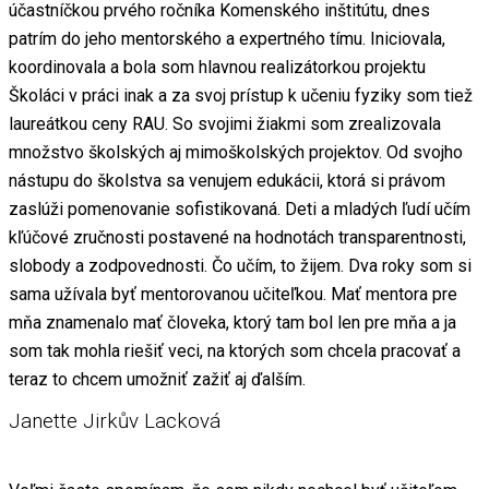
účastníčkou prvého ročníka Komenského inštitútu, dnes
patrím do jeho mentorského a expertného tímu. Iniciovala,
koordinovala a bola som hlavnou realizátorkou projektu
Školáci v práci inak a za svoj prístup k učeniu fyziky som tiež
laureátkou ceny RAU. So svojimi žiakmi som zrealizovala
množstvo školských aj mimoškolských projektov. Od svojho
nástupu do školstva sa venujem edukácii, ktorá si právom
zaslúži pomenovanie sofistikovaná. Deti a mladých ľudí učím
kľúčové zručnosti postavené na hodnotách transparentnosti,
slobody a zodpovednosti. Čo učím, to žijem. Dva roky som si
sama užívala byť mentorovanou učiteľkou. Mať mentora pre
mňa znamenalo mať človeka, ktorý tam bol len pre mňa a ja
som tak mohla riešiť veci, na ktorých som chcela pracovať a
teraz to chcem umožniť zažiť aj ďalším.
Janette Jirkův Lacková