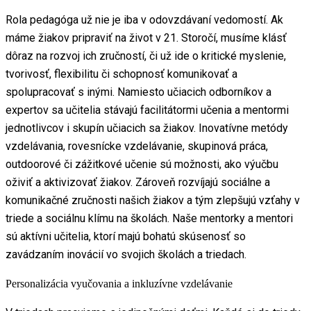
Rola pedagóga už nie je iba v odovzdávaní vedomostí. Ak
máme žiakov pripraviť na život v 21. Storočí, musíme klásť
dôraz na rozvoj ich zručností, či už ide o kritické myslenie,
tvorivosť, flexibilitu či schopnosť komunikovať a
spolupracovať s inými. Namiesto učiacich odborníkov a
expertov sa učitelia stávajú facilitátormi učenia a mentormi
jednotlivcov i skupín učiacich sa žiakov. Inovatívne metódy
vzdelávania, rovesnícke vzdelávanie, skupinová práca,
outdoorové či zážitkové učenie sú možnosti, ako výučbu
oživiť a aktivizovať žiakov. Zároveň rozvíjajú sociálne a
komunikačné zručnosti našich žiakov a tým zlepšujú vzťahy v
triede a sociálnu klímu na školách. Naše mentorky a mentori
sú aktívni učitelia, ktorí majú bohatú skúsenosť so
zavádzaním inovácií vo svojich školách a triedach.
Personalizácia vyučovania a inkluzívne vzdelávanie