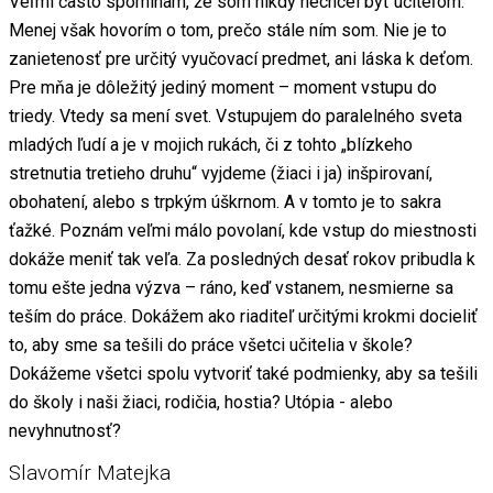
Veľmi často spomínam, že som nikdy nechcel byť učiteľom.
Menej však hovorím o tom, prečo stále ním som. Nie je to
zanietenosť pre určitý vyučovací predmet, ani láska k deťom.
Pre mňa je dôležitý jediný moment – moment vstupu do
triedy. Vtedy sa mení svet. Vstupujem do paralelného sveta
mladých ľudí a je v mojich rukách, či z tohto „blízkeho
stretnutia tretieho druhu“ vyjdeme (žiaci i ja) inšpirovaní,
obohatení, alebo s trpkým úškrnom. A v tomto je to sakra
ťažké. Poznám veľmi málo povolaní, kde vstup do miestnosti
dokáže meniť tak veľa. Za posledných desať rokov pribudla k
tomu ešte jedna výzva – ráno, keď vstanem, nesmierne sa
teším do práce. Dokážem ako riaditeľ určitými krokmi docieliť
to, aby sme sa tešili do práce všetci učitelia v škole?
Dokážeme všetci spolu vytvoriť také podmienky, aby sa tešili
do školy i naši žiaci, rodičia, hostia? Utópia - alebo
nevyhnutnosť?
Slavomír Matejka