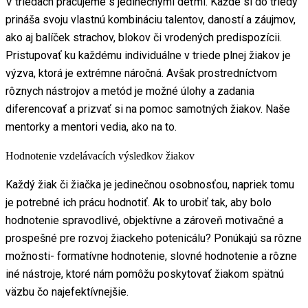
V triedach pracujeme s jedinečnými deťmi. Každé si do triedy
prináša svoju vlastnú kombináciu talentov, daností a záujmov,
ako aj balíček strachov, blokov či vrodených predispozícii.
Pristupovať ku každému individuálne v triede plnej žiakov je
výzva, ktorá je extrémne náročná. Avšak prostredníctvom
rôznych nástrojov a metód je možné úlohy a zadania
diferencovať a prizvať si na pomoc samotných žiakov. Naše
mentorky a mentori vedia, ako na to.
Hodnotenie vzdelávacích výsledkov žiakov
Každý žiak či žiačka je jedinečnou osobnosťou, napriek tomu
je potrebné ich prácu hodnotiť. Ak to urobiť tak, aby bolo
hodnotenie spravodlivé, objektívne a zároveň motivačné a
prospešné pre rozvoj žiackeho potenicálu? Ponúkajú sa rôzne
možnosti- formatívne hodnotenie, slovné hodnotenie a rôzne
iné nástroje, ktoré nám pomôžu poskytovať žiakom spätnú
väzbu čo najefektívnejšie.