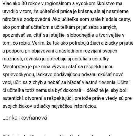
Viac ako 30 rokov v regionálnom a vysokom školstve ma
utvrdilo v tom, že učiteľská práca je krásna, ale aj nesmierne
náročná a zodpovedná. Ako učiteľka som stále hľadala cesty,
ako pomáhať učiteľom a učiteľkám prijať seba samých,
spoznávať sa, cítiť sa istejšie, slobodnejšie a tvorivejšie v
tom, čo robia. Verím, že tak ako potrebujú žiaci a žiačky prijatie
a podporu pri objavovaní a následnom rozvíjaní svojich
možností, rovnako ju potrebujú aj učitelia a učiteľky.
Mentorstvo je pre mňa výzvou stať sa rešpektujúcou
sprievodkyňou, láskavo dodávajúcou odvahu skúšať nové
veci, učiť sa z chýb a nebáť sa hľadať vlastné riešenia. Učiteľ
či učiteľka totiž nemusia byť dokonalí – dôležité je, aby boli
autentickí, otvorení a rešpektujúci, pretože práve vtedy sú pre
svojich žiakov a žiačky najväčšou inšpiráciou.
Lenka Rovňanová