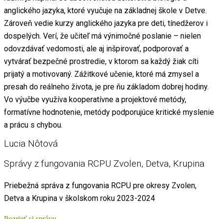
anglického jazyka, ktoré vyučuje na základnej škole v Detve.
Zároveň vedie kurzy anglického jazyka pre deti, tínedžerov i
dospelých. Verí, že učiteľ má výnimočné poslanie – nielen
odovzdávať vedomosti, ale aj inšpirovať, podporovať a
vytvárať bezpečné prostredie, v ktorom sa každý žiak cíti
prijatý a motivovaný. Zážitkové učenie, ktoré má zmysel a
presah do reálneho života, je pre ňu základom dobrej hodiny.
Vo výučbe využíva kooperatívne a projektové metódy,
formatívne hodnotenie, metódy podporujúce kritické myslenie
a prácu s chybou.
Lucia Nôtová
Správy z fungovania RCPU Zvolen, Detva, Krupina
Priebežná správa z fungovania RCPU pre okresy Zvolen,
Detva a Krupina v školskom roku 2023-2024
Pozrieť si správu