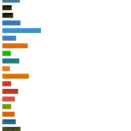
Delicious
Digg
Email
Facebook
Facebook messenger
Google
Hacker News
Line
LinkedIn
Mix
Odnoklassniki
PDF
Pinterest
Pocket
Print
Reddit
Renren
Short link