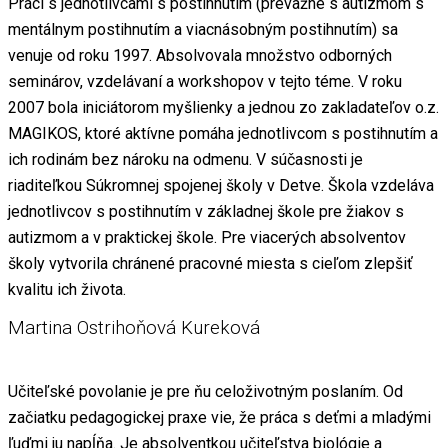
Práci s jednotlivcami s postihnutím (prevažne s autizmom s
mentálnym postihnutím a viacnásobným postihnutím) sa
venuje od roku 1997. Absolvovala množstvo odborných
seminárov, vzdelávaní a workshopov v tejto téme. V roku
2007 bola iniciátorom myšlienky a jednou zo zakladateľov o.z.
MAGIKOS, ktoré aktívne pomáha jednotlivcom s postihnutím a
ich rodinám bez nároku na odmenu. V súčasnosti je
riaditeľkou Súkromnej spojenej školy v Detve. Škola vzdeláva
jednotlivcov s postihnutím v základnej škole pre žiakov s
autizmom a v praktickej škole. Pre viacerých absolventov
školy vytvorila chránené pracovné miesta s cieľom zlepšiť
kvalitu ich života.
Martina Ostrihoňová Kureková
Učiteľské povolanie je pre ňu celoživotným poslaním. Od
začiatku pedagogickej praxe vie, že práca s deťmi a mladými
ľuďmi ju napĺňa. Je absolventkou učiteľstva biológie a