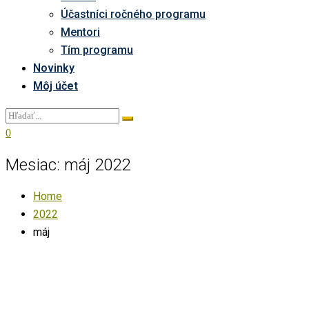
Účastníci ročného programu
Mentori
Tím programu
Novinky
Môj účet
0
Mesiac:
máj 2022
Home
2022
máj