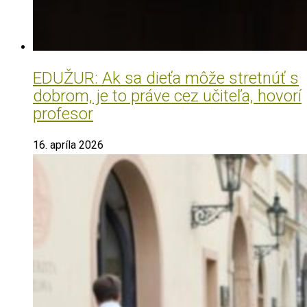
EDUŽUR: Ak sa dieťa môže stretnúť s
dobrom, je to práve cez učiteľa, hovorí
profesor
16. apríla 2026