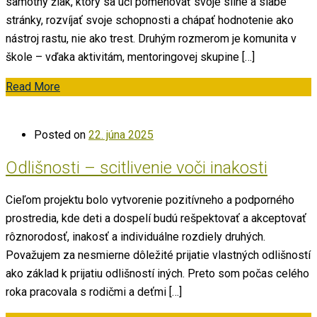
samotný žiak, ktorý sa učí pomenovať svoje silné a slabé
stránky, rozvíjať svoje schopnosti a chápať hodnotenie ako
nástroj rastu, nie ako trest. Druhým rozmerom je komunita v
škole – vďaka aktivitám, mentoringovej skupine […]
Read More
Posted on
22. júna 2025
Odlišnosti – scitlivenie voči inakosti
Cieľom projektu bolo vytvorenie pozitívneho a podporného
prostredia, kde deti a dospelí budú rešpektovať a akceptovať
rôznorodosť, inakosť a individuálne rozdiely druhých.
Považujem za nesmierne dôležité prijatie vlastných odlišností
ako základ k prijatiu odlišností iných. Preto som počas celého
roka pracovala s rodičmi a deťmi […]