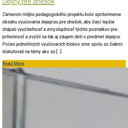
Dejiny pre dnešok
Zámerom môjho pedagogického projektu bolo sprítomnenie
obsahu vyučovania dejepisu pre dnešok, aby žiaci lepšie
chápali využiteľnosť a zmysluplnosť týchto poznatkov pre
prítomnosť a zvýšil sa tak aj záujem detí o predmet dejepis.
Počas jednotlivých vyučovacích blokov sme spolu so žiakmi
diskutovali na témy ako sú […]
Read More