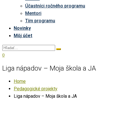
Účastníci ročného programu
Mentori
Tím programu
Novinky
Môj účet
0
Liga nápadov – Moja škola a JA
Home
Pedagogické projekty
Liga nápadov – Moja škola a JA