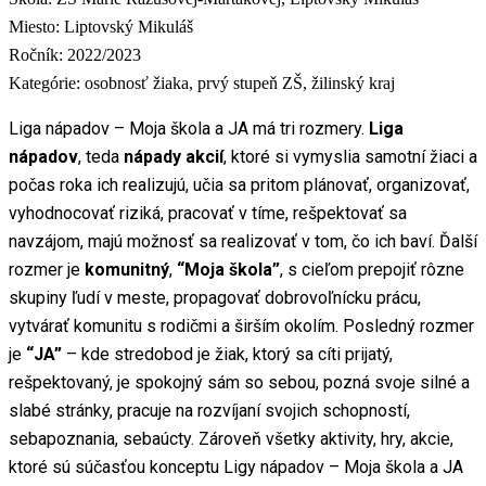
Miesto:
Liptovský Mikuláš
Ročník:
2022/2023
Kategórie:
osobnosť žiaka, prvý stupeň ZŠ, žilinský kraj
Liga nápadov – Moja škola a JA má tri rozmery.
Liga
nápadov
, teda
nápady akcií
, ktoré si vymyslia samotní žiaci a
počas roka ich realizujú, učia sa pritom plánovať, organizovať,
vyhodnocovať riziká, pracovať v tíme, rešpektovať sa
navzájom, majú možnosť sa realizovať v tom, čo ich baví. Ďalší
rozmer je
komunitný
,
“Moja škola”
, s cieľom prepojiť rôzne
skupiny ľudí v meste, propagovať dobrovoľnícku prácu,
vytvárať komunitu s rodičmi a širším okolím. Posledný rozmer
je
“JA”
– kde stredobod je žiak, ktorý sa cíti prijatý,
rešpektovaný, je spokojný sám so sebou, pozná svoje silné a
slabé stránky, pracuje na rozvíjaní svojich schopností,
sebapoznania, sebaúcty. Zároveň všetky aktivity, hry, akcie,
ktoré sú súčasťou konceptu Ligy nápadov – Moja škola a JA