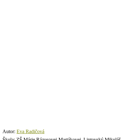
Autor:
Eva Radičová
Škola:
ZŠ Márie Rázusovej-Martákovej, Liptovský Mikuláš