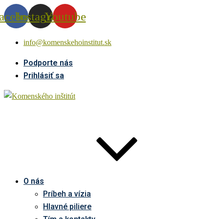
acebook
Instagram
Youtube
info@komenskehoinstitut.sk
Podporte nás
Prihlásiť sa
O nás
Príbeh a vízia
Hlavné piliere