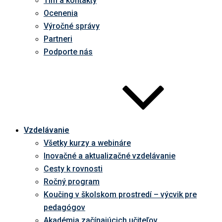
Tím a kontakty
Ocenenia
Výročné správy
Partneri
Podporte nás
Vzdelávanie
Všetky kurzy a webináre
Inovačné a aktualizačné vzdelávanie
Cesty k rovnosti
Ročný program
Koučing v školskom prostredí – výcvik pre
pedagógov
Akadémia začínajúcich učiteľov