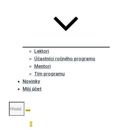
Lektori
Účastníci ročného programu
Mentori
Tím programu
Novinky
Môj účet
0