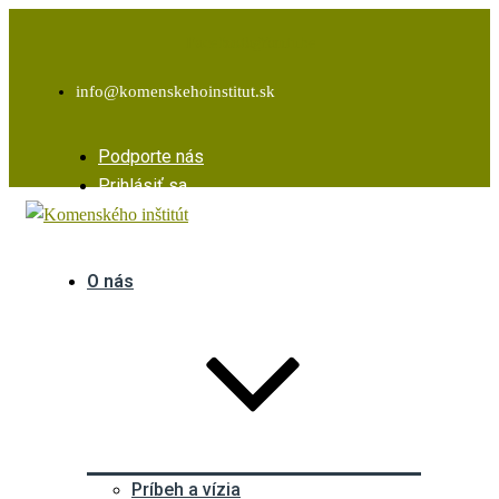
Facebook
Instagram
Youtube
info@komenskehoinstitut.sk
Podporte nás
Prihlásiť sa
O nás
Príbeh a vízia