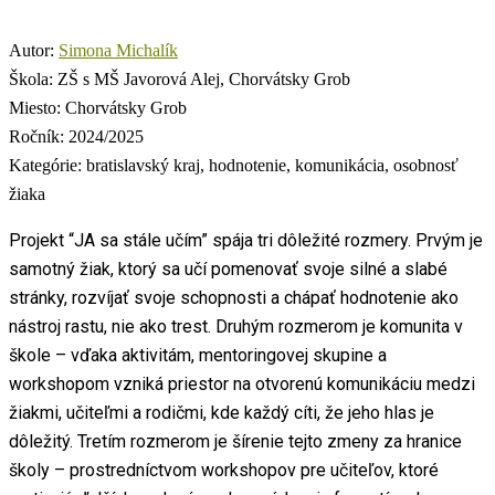
Autor:
Simona Michalík
Škola:
ZŠ s MŠ Javorová Alej, Chorvátsky Grob
Miesto:
Chorvátsky Grob
Ročník:
2024/2025
Kategórie:
bratislavský kraj, hodnotenie, komunikácia, osobnosť
žiaka
Projekt “JA sa stále učím” spája tri dôležité rozmery. Prvým je
samotný žiak, ktorý sa učí pomenovať svoje silné a slabé
stránky, rozvíjať svoje schopnosti a chápať hodnotenie ako
nástroj rastu, nie ako trest. Druhým rozmerom je komunita v
škole – vďaka aktivitám, mentoringovej skupine a
workshopom vzniká priestor na otvorenú komunikáciu medzi
žiakmi, učiteľmi a rodičmi, kde každý cíti, že jeho hlas je
dôležitý. Tretím rozmerom je šírenie tejto zmeny za hranice
školy – prostredníctvom workshopov pre učiteľov, ktoré