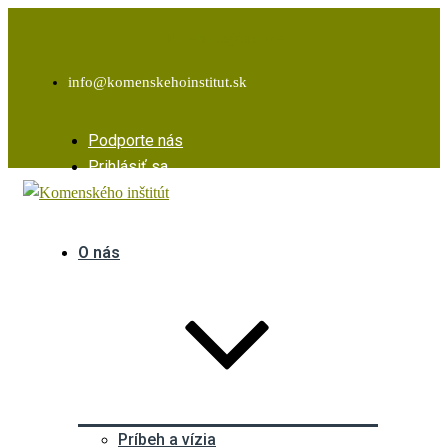
Facebook
Instagram
Youtube
info@komenskehoinstitut.sk
Podporte nás
Prihlásiť sa
O nás
Príbeh a vízia