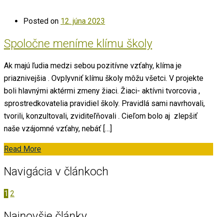
Posted on
12. júna 2023
Spoločne meníme klímu školy
Ak majú ľudia medzi sebou pozitívne vzťahy, klíma je
priaznivejšia . Ovplyvniť klímu školy môžu všetci. V projekte
boli hlavnými aktérmi zmeny žiaci. Žiaci- aktívni tvorcovia ,
sprostredkovatelia pravidiel školy. Pravidlá sami navrhovali,
tvorili, konzultovali, zviditeľňovali . Cieľom bolo aj zlepšiť
naše vzájomné vzťahy, nebáť […]
Read More
Navigácia v článkoch
1
2
Najnovšie články