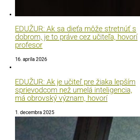
EDUŽUR: Ak sa dieťa môže stretnúť s
dobrom, je to práve cez učiteľa, hovorí
profesor
16. apríla 2026
EDUŽUR: Ak je učiteľ pre žiaka lepším
sprievodcom než umelá inteligencia,
má obrovský význam, hovorí
1. decembra 2025