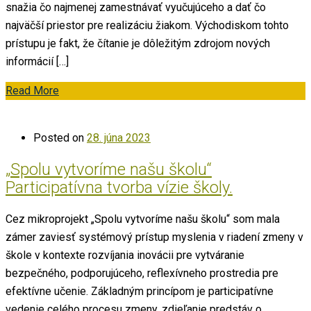
snažia čo najmenej zamestnávať vyučujúceho a dať čo
najväčší priestor pre realizáciu žiakom. Východiskom tohto
prístupu je fakt, že čítanie je dôležitým zdrojom nových
informácií […]
Read More
Posted on
28. júna 2023
„Spolu vytvoríme našu školu“
Participatívna tvorba vízie školy.
Cez mikroprojekt „Spolu vytvoríme našu školu“ som mala
zámer zaviesť systémový prístup myslenia v riadení zmeny v
škole v kontexte rozvíjania inovácii pre vytváranie
bezpečného, podporujúceho, reflexívneho prostredia pre
efektívne učenie. Základným princípom je participatívne
vedenie celého procesu zmeny, zdieľanie predstáv o