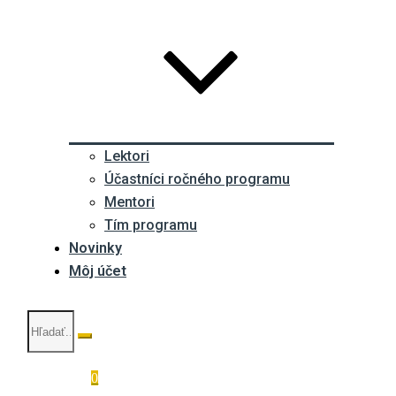
Lektori
Účastníci ročného programu
Mentori
Tím programu
Novinky
Môj účet
0