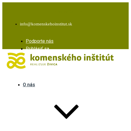
Facebook
Instagram
Youtube
info@komenskehoinstitut.sk
Podporte nás
Prihlásiť sa
O nás