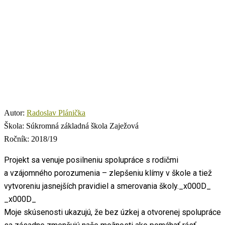
Autor:
Radoslav Plánička
Škola:
Súkromná základná škola Zaježová
Ročník:
2018/19
Projekt sa venuje posilneniu spolupráce s rodičmi
a vzájomného porozumenia – zlepšeniu klímy v škole a tiež
vytvoreniu jasnejších pravidiel a smerovania školy.
_x000D_
_x000D_
Moje skúsenosti ukazujú, že bez úzkej a otvorenej spolupráce