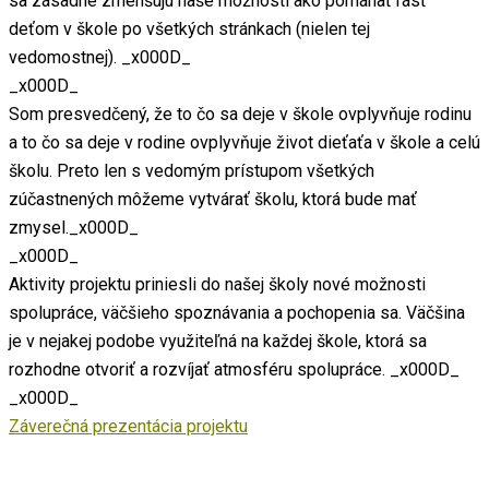
sa zásadne zmenšujú naše možnosti ako pomáhať rásť
deťom v škole po všetkých stránkach (nielen tej
vedomostnej).
_x000D_
_x000D_
Som presvedčený, že to čo sa deje v škole ovplyvňuje rodinu
a to čo sa deje v rodine ovplyvňuje život dieťaťa v škole a celú
školu. Preto len s vedomým prístupom všetkých
zúčastnených môžeme vytvárať školu, ktorá bude mať
zmysel.
_x000D_
_x000D_
Aktivity projektu priniesli do našej školy nové možnosti
spolupráce, väčšieho spoznávania a pochopenia sa. Väčšina
je v nejakej podobe využiteľná na každej škole, ktorá sa
rozhodne otvoriť a rozvíjať atmosféru spolupráce.
_x000D_
_x000D_
Záverečná prezentácia projektu