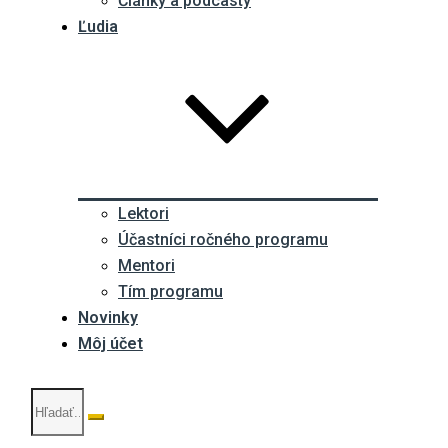
Články a podcasty
Ľudia
Lektori
Účastníci ročného programu
Mentori
Tím programu
Novinky
Môj účet