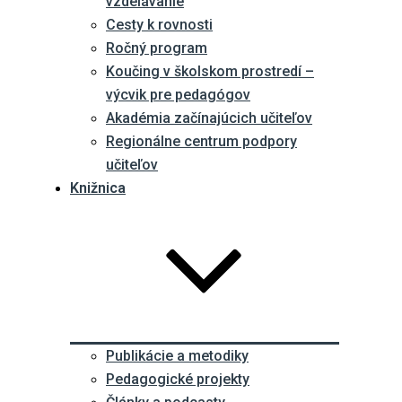
vzdelávanie
Cesty k rovnosti
Ročný program
Koučing v školskom prostredí –
výcvik pre pedagógov
Akadémia začínajúcich učiteľov
Regionálne centrum podpory
učiteľov
Knižnica
Publikácie a metodiky
Pedagogické projekty