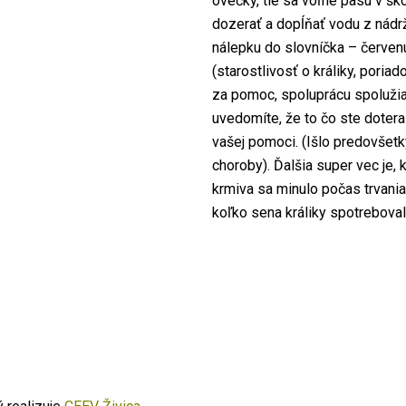
ovečky, tie sa voľne pasú v šk
dozerať a dopĺňať vodu z nádrž
nálepku do slovníčka – červen
(starostlivosť o králiky, poriad
za pomoc, spoluprácu spolužia
uvedomíte, že to čo ste dotera
vašej pomoci. (Išlo predovšetk
choroby). Ďalšia super vec je,
krmiva sa minulo počas trvania p
koľko sena králiky spotreboval