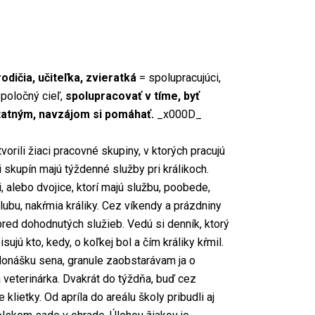
 rodičia, učiteľka, zvieratká
= spolupracujúci,
poločný cieľ,
spolupracovať v
tíme, byť
tatným, navzájom si pomáhať.
_x000D_
orili žiaci pracovné skupiny, v ktorých pracujú
 skupín majú týždenné služby pri králikoch.
, alebo dvojice, ktorí majú službu, poobede,
ubu, nakŕmia králiky. Cez víkendy a prázdniny
red dohodnutých služieb. Vedú si denník, ktorý
ujú kto, kedy, o koľkej bol a čím králiky kŕmil.
donášku sena, granule zaobstarávam ja o
á veterinárka. Dvakrát do týždňa, buď cez
lietky. Od apríla do areálu školy pribudli aj