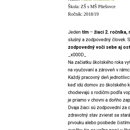
Škola:
ZŠ s MŠ Pliešovce
Ročník:
2018/19
Jeden
tím
–
žiaci 2. ročníka,
slušný a zodpovedný človek. S
zodpovedný voči sebe aj os
_x000D_
Na začiatku školského roka vytv
na vyučovaní a zároveň v rámci
Každý pracovný deň jednotlivci
keď idú domov zo školského kl
chodievajú s rodičmi podľa vop
je priamo v chovni a doňho zapis
Dvaja žiaci sú zodpovední za 
zdravotný stav zvierat sa star
prvouku alebo poobede čistíme k