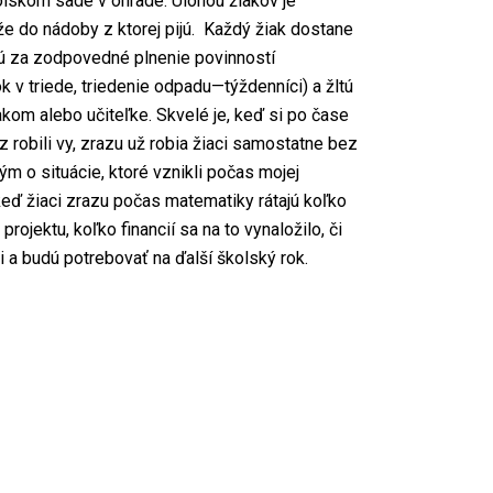
olskom sade v ohrade. Úlohou žiakov je
e do nádoby z ktorej pijú. Každý žiak dostane
ú za zodpovedné plnenie povinností
ok v triede, triedenie odpadu—týždenníci) a žltú
kom alebo učiteľke. Skvelé je, keď si po čase
z robili vy, zrazu už robia žiaci samostatne bez
ým o situácie, ktoré vznikli počas mojej
 keď žiaci zrazu počas matematiky rátajú koľko
rojektu, koľko financií sa na to vynaložilo, či
i a budú potrebovať na ďalší školský rok.