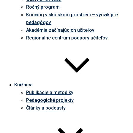
Ročný program
Koučing v školskom prostredí – výcvik pre
pedagógov
Akadémia začínajúcich učiteľov
Regionálne centrum podpory učiteľov
Knižnica
Publikácie a metodiky
Pedagogické projekty
Články a podcasty