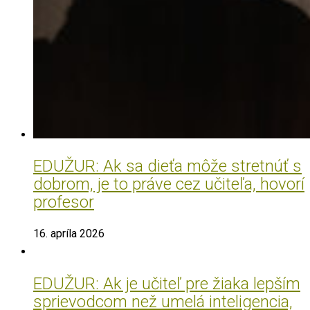
EDUŽUR: Ak sa dieťa môže stretnúť s
dobrom, je to práve cez učiteľa, hovorí
profesor
16. apríla 2026
EDUŽUR: Ak je učiteľ pre žiaka lepším
sprievodcom než umelá inteligencia,