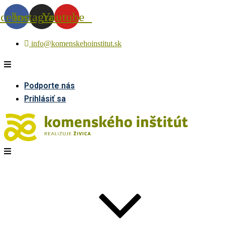
acebook
Instagram
Youtube
info@komenskehoinstitut.sk
Podporte nás
Prihlásiť sa