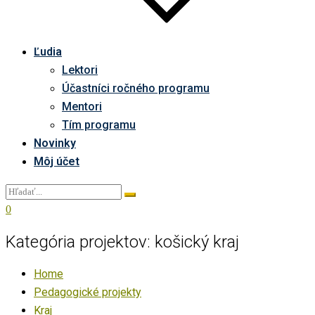
Ľudia
Lektori
Účastníci ročného programu
Mentori
Tím programu
Novinky
Môj účet
0
Kategória projektov:
košický kraj
Home
Pedagogické projekty
Kraj