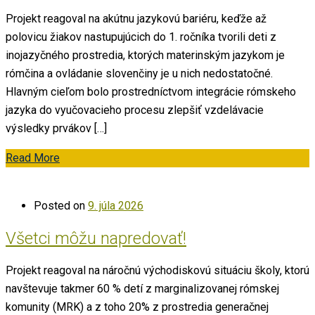
Projekt reagoval na akútnu jazykovú bariéru, keďže až
polovicu žiakov nastupujúcich do 1. ročníka tvorili deti z
inojazyčného prostredia, ktorých materinským jazykom je
rómčina a ovládanie slovenčiny je u nich nedostatočné.
Hlavným cieľom bolo prostredníctvom integrácie rómskeho
jazyka do vyučovacieho procesu zlepšiť vzdelávacie
výsledky prvákov […]
Read More
Posted on
9. júla 2026
Všetci môžu napredovať!
Projekt reagoval na náročnú východiskovú situáciu školy, ktorú
navštevuje takmer 60 % detí z marginalizovanej rómskej
komunity (MRK) a z toho 20% z prostredia generačnej