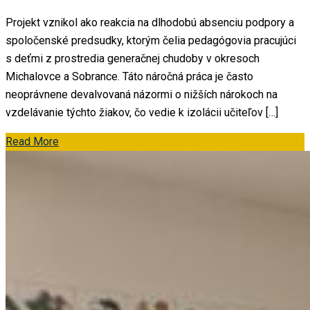
Projekt vznikol ako reakcia na dlhodobú absenciu podpory a
spoločenské predsudky, ktorým čelia pedagógovia pracujúci
s deťmi z prostredia generačnej chudoby v okresoch
Michalovce a Sobrance. Táto náročná práca je často
neoprávnene devalvovaná názormi o nižších nárokoch na
vzdelávanie týchto žiakov, čo vedie k izolácii učiteľov […]
Read More