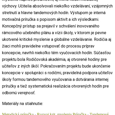
výchovy. Učitelia absolvovali niekoľko vzdelávaní, vzájomných
stretnutí a hlavne tandemových hodín. Výstupom je interná
motivačná príručka s popisom aktivít a ich výsledkami.
Koncepčný prístup sa prejavil v schválení inovovaného
rámcového učebného plánu a vízii školy, v ktorom je pevne
ukotvené kritické myslenie a globálne vzdelávanie. Rodičia aj
žiaci mohli pravidelne vstupovať do procesu príprav
koncepcie, navrhli niekoľko tém vyučovacích hodín. Súčasťou
projektu bola Rodičovská akadémia, aj otvorené hodiny pre
učiteľov z iných škôl. Pokračovaním projektu bude ukončenie
koncepcie v spolupráci s rodičmi, pravidelná podpora učiteľov
školy formou tandemového vyučovania a dotvárania internej
príručky a tiež systematická realizácia otvorených hodín pre
odbornú verejnosť.
Materiály na stiahnutie:
Metodická príručka - Rozvoj krit. myslenia
Príručka - Tandemové