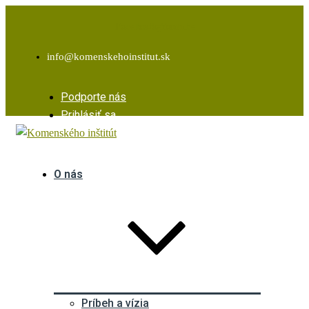
Facebook
Instagram
Youtube
info@komenskehoinstitut.sk
Podporte nás
Prihlásiť sa
O nás
Príbeh a vízia