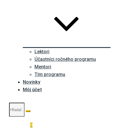
Lektori
Účastníci ročného programu
Mentori
Tím programu
Novinky
Môj účet
0