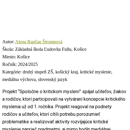
Autor:
Alena Rapčan Štrompová
Škola:
Základná škola Ľudovíta Fullu, Košice
Miesto:
Košice
Ročník:
2024/2025
Kategórie:
druhý stupeň ZŠ, košický kraj, kritické myslenie,
mediálna výchova, slovenský jazyk
Projekt “Spoločne o kritickom myslení” spájal učiteľov, žiakov
a rodičov, ktorí participovali na vytváraní koncepcie kritického
myslenia už od 1. ročníka. Projekt reagoval na podnety
rodičov a učiteľov, ktorí cítili potrebu porozumieť
problematike a realizovať aktivity rozvíjajúce kritické
myslenie naprieč predmetmi, aj mimo hodín mediálnej