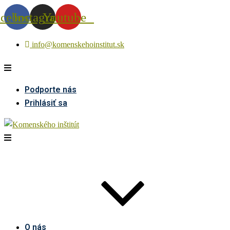
acebook
Instagram
Youtube
info@komenskehoinstitut.sk
Podporte nás
Prihlásiť sa
O nás