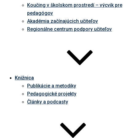
Koučing v školskom prostredí – výcvik pre
pedagógov
Akadémia začínajúcich učiteľov
Regionálne centrum podpory učiteľov
Knižnica
Publikácie a metodiky
Pedagogické projekty
Články a podcasty