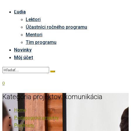
Ľudia
Lektori
Účastníci ročného programu
Mentori
Tím programu
Novinky
Môj účet
0
Kategória projektov:
komunikácia
Home
Pedagogické projekty
Predmety