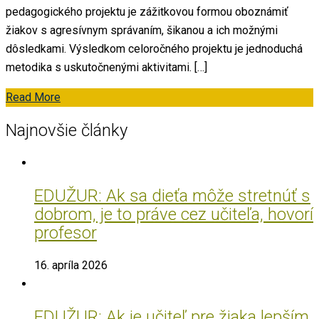
pedagogického projektu je zážitkovou formou oboznámiť
žiakov s agresívnym správaním, šikanou a ich možnými
dôsledkami. Výsledkom celoročného projektu je jednoduchá
metodika s uskutočnenými aktivitami. […]
Read More
Najnovšie články
EDUŽUR: Ak sa dieťa môže stretnúť s
dobrom, je to práve cez učiteľa, hovorí
profesor
16. apríla 2026
EDUŽUR: Ak je učiteľ pre žiaka lepším