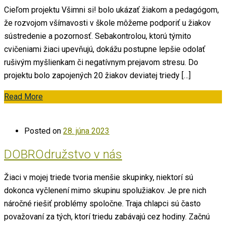
Cieľom projektu Všimni si! bolo ukázať žiakom a pedagógom,
že rozvojom všímavosti v škole môžeme podporiť u žiakov
sústredenie a pozornosť. Sebakontrolou, ktorú týmito
cvičeniami žiaci upevňujú, dokážu postupne lepšie odolať
rušivým myšlienkam či negatívnym prejavom stresu. Do
projektu bolo zapojených 20 žiakov deviatej triedy […]
Read More
Posted on
28. júna 2023
DOBROdružstvo v nás
Žiaci v mojej triede tvoria menšie skupinky, niektorí sú
dokonca vyčlenení mimo skupinu spolužiakov. Je pre nich
náročné riešiť problémy spoločne. Traja chlapci sú často
považovaní za tých, ktorí triedu zabávajú cez hodiny. Začnú