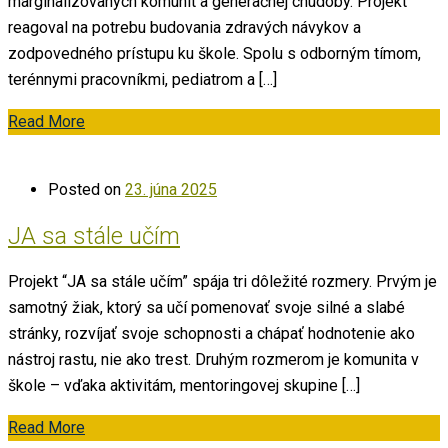
marginalizovaných komunít a generačnej chudoby. Projekt
reagoval na potrebu budovania zdravých návykov a
zodpovedného prístupu ku škole. Spolu s odborným tímom,
terénnymi pracovníkmi, pediatrom a […]
Read More
Posted on
23. júna 2025
JA sa stále učím
Projekt “JA sa stále učím” spája tri dôležité rozmery. Prvým je
samotný žiak, ktorý sa učí pomenovať svoje silné a slabé
stránky, rozvíjať svoje schopnosti a chápať hodnotenie ako
nástroj rastu, nie ako trest. Druhým rozmerom je komunita v
škole – vďaka aktivitám, mentoringovej skupine […]
Read More