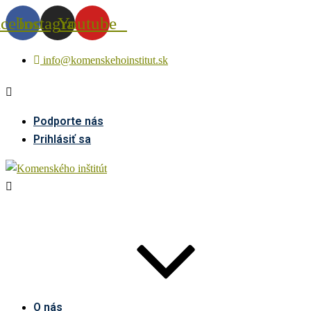
acebook
Instagram
Youtube
info@komenskehoinstitut.sk
Podporte nás
Prihlásiť sa
O nás