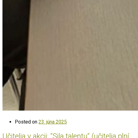
Posted on
23. júna 2025
Učitelia v akcii: “Sila talentu“ (učitelia plní