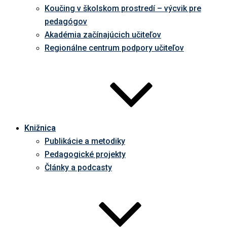
Koučing v školskom prostredí – výcvik pre
pedagógov
Akadémia začínajúcich učiteľov
Regionálne centrum podpory učiteľov
Knižnica
Publikácie a metodiky
Pedagogické projekty
Články a podcasty