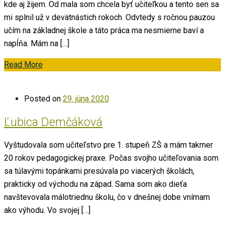
kde aj žijem. Od mala som chcela byť učiteľkou a tento sen sa
mi splnil už v devätnástich rokoch. Odvtedy s ročnou pauzou
učím na základnej škole a táto práca ma nesmierne baví a
napĺňa. Mám na […]
Read More
Posted on
29. júna 2020
Ľubica Demčáková
Vyštudovala som učiteľstvo pre 1. stupeň ZŠ a mám takmer
20 rokov pedagogickej praxe. Počas svojho učiteľovania som
sa túlavými topánkami presúvala po viacerých školách,
prakticky od východu na západ. Sama som ako dieťa
navštevovala málotriednu školu, čo v dnešnej dobe vnímam
ako výhodu. Vo svojej […]