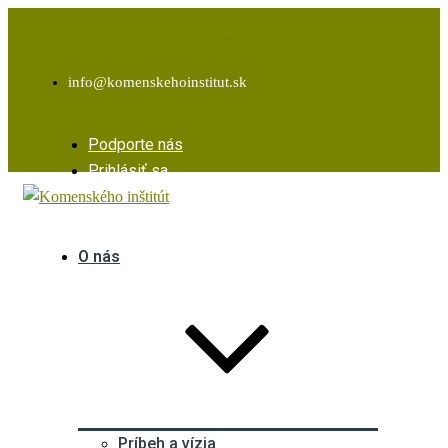
Facebook
Instagram
Youtube
info@komenskehoinstitut.sk
Podporte nás
Prihlásiť sa
O nás
Príbeh a vízia