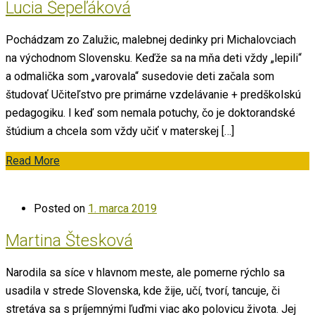
Lucia Šepeľáková
Pochádzam zo Zalužic, malebnej dedinky pri Michalovciach
na východnom Slovensku. Keďže sa na mňa deti vždy „lepili“
a odmalička som „varovala“ susedovie deti začala som
študovať Učiteľstvo pre primárne vzdelávanie + predškolskú
pedagogiku. I keď som nemala potuchy, čo je doktorandské
štúdium a chcela som vždy učiť v materskej […]
Read More
Posted on
1. marca 2019
Martina Štesková
Narodila sa síce v hlavnom meste, ale pomerne rýchlo sa
usadila v strede Slovenska, kde žije, učí, tvorí, tancuje, či
stretáva sa s príjemnými ľuďmi viac ako polovicu života. Jej