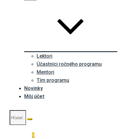
Lektori
Účastníci ročného programu
Mentori
Tím programu
Novinky
Môj účet
0