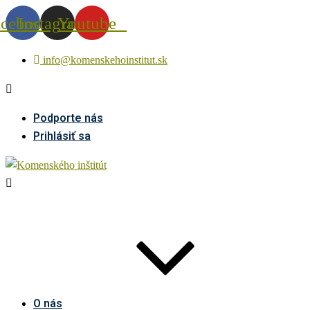
acebook
Instagram
Youtube
info@komenskehoinstitut.sk
Podporte nás
Prihlásiť sa
O nás