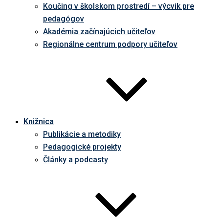
Koučing v školskom prostredí – výcvik pre
pedagógov
Akadémia začínajúcich učiteľov
Regionálne centrum podpory učiteľov
Knižnica
Publikácie a metodiky
Pedagogické projekty
Články a podcasty