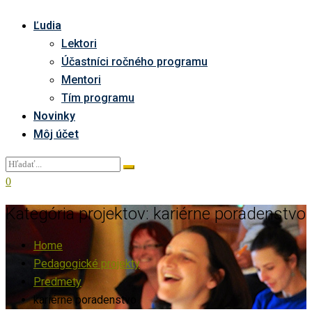
Ľudia
Lektori
Účastníci ročného programu
Mentori
Tím programu
Novinky
Môj účet
0
Kategória projektov:
kariérne poradenstvo
Home
Pedagogické projekty
Predmety
kariérne poradenstvo