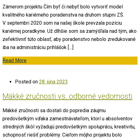
Zámerom projektu Čím byť či nebyť bolo vytvoriť model
kvalitného kariérneho poradenstva na druhom stupni ZŠ.
V septembri 2020 som na našej škole prevzala pozíciu
kariérnej poradkyne. Už dlhšie som sa zamýšľala nad tým, ako
zefektívniť túto oblasť, aby poradenstvo nebolo zredukované
iba na administráciu prihlášok […]
Read More
Posted on
28. júna 2023
Mäkké zručnosti vs. odborné vedomosti
Mäkké zručnosti sa dostali do popredia záujmu
predovšetkým vďaka zamestnávateľom, ktorí u absolventov
stredných škôl vyžadujú predovšetkým spoluprácu, kreativitu,
schopnosť riešiť problémy. Cieľom môjho projektu bolo