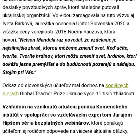
desiatky povzbudivých správ, ktoré následne putovali
ukrajinskej organizácií. Vo videu zareagovala na túto výzvu aj
Iveta Barková, laureátka ocenenia Učiteľ Slovenska 2020 a
víťazka ceny verejnosti 2018 Noemi Ráczová, ktorá
hovorí:
“Nelson Mandela raz povedal, že vzdelanie je
najsilnejšia zbraň, ktorou môžeme zmeniť svet. Keď učíte,
tvoríte. Tvoríte hrdinov, ktorí môžu zmeniť svet, hrdinov, ktorí
dokážu jasne premýšľať a do budúcnosti pozerajú s nádejou.
Stojím pri Vás.”
Odkaz od slovenských učiteľov mal dodnes na
sociálnych
sieťach
Global Teacher Prize Ukraine vyše 11 tisíc zhliadnutí.
Vzhľadom na vzniknutú situáciu ponúka Komenského
inštitút v spolupráci so vzdelávacím expertom Jurajom
Hipšom sériu bezplatných webinárov
, ktoré ponúkajú
učiteľom aj rodičom odpovede na viaceré aktuálne otázky.