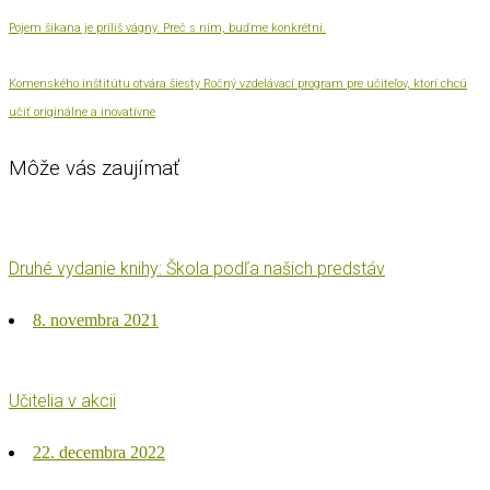
Pojem šikana je príliš vágny. Preč s ním, buďme konkrétni.
Komenského inštitútu otvára šiesty Ročný vzdelávací program pre učiteľov, ktorí chcú
učiť originálne a inovatívne
Môže vás zaujímať
Druhé vydanie knihy: Škola podľa našich predstáv
Posted
8. novembra 2021
on
Učitelia v akcii
Posted
22. decembra 2022
on