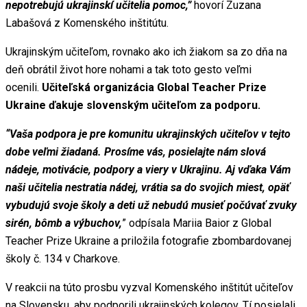
nepotrebujú ukrajinskí učitelia pomoc,”
hovorí Zuzana
Labašová z Komenského inštitútu.
Ukrajinským učiteľom, rovnako ako ich žiakom sa zo dňa na
deň obrátil život hore nohami a tak toto gesto veľmi
ocenili.
Učiteľská organizácia Global Teacher Prize
Ukraine ďakuje slovenským učiteľom za podporu.
“Vaša podpora je pre komunitu ukrajinských učiteľov v tejto
dobe veľmi žiadaná. Prosíme vás, posielajte nám slová
nádeje, motivácie, podpory a viery v Ukrajinu. Aj vďaka Vám
naši učitelia nestratia nádej, vrátia sa do svojich miest, opäť
vybudujú svoje školy a deti už nebudú musieť počúvať zvuky
sirén, bômb a výbuchov,
” odpísala Mariia Baior z Global
Teacher Prize Ukraine a priložila fotografie zbombardovanej
školy č. 134 v Charkove.
V reakcii na túto prosbu vyzval Komenského inštitút učiteľov
na Slovensku, aby podporili ukrajinských kolegov. Tí posielali