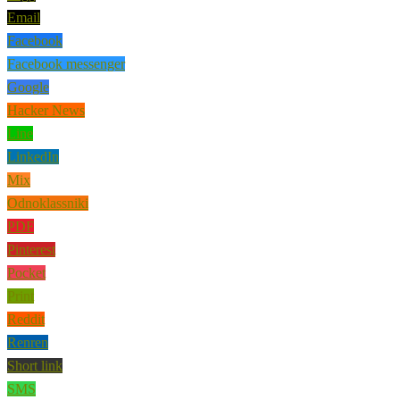
Email
Facebook
Facebook messenger
Google
Hacker News
Line
LinkedIn
Mix
Odnoklassniki
PDF
Pinterest
Pocket
Print
Reddit
Renren
Short link
SMS