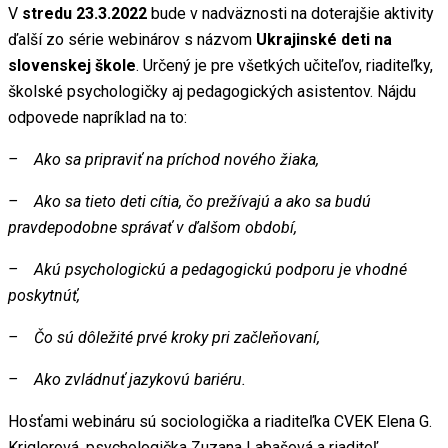
V
stredu 23.3.2022
bude v nadväznosti na doterajšie aktivity
ďalší zo série webinárov s názvom
Ukrajinské deti na
slovenskej škole
. Určený je pre všetkých učiteľov, riaditeľky,
školské psychologičky aj pedagogických asistentov. Nájdu
odpovede napríklad na to:
– Ako sa pripraviť na príchod nového žiaka,
– Ako sa tieto deti cítia, čo prežívajú a ako sa budú
pravdepodobne správať v ďalšom období,
– Akú psychologickú a pedagogickú podporu je vhodné
poskytnúť,
– Čo sú dôležité prvé kroky pri začleňovaní,
– Ako zvládnuť jazykovú bariéru.
Hosťami webináru sú sociologička a riaditeľka CVEK Elena G.
Kriglerová, psychologička Zuzana Labašová a riaditeľ