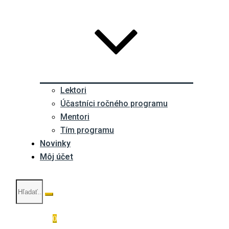
Lektori
Účastníci ročného programu
Mentori
Tím programu
Novinky
Môj účet
0