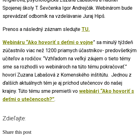
Spojenej školy T. Ševčenka Igor Andrejčák. Webinárom bude
sprevádzať odborník na vzdelávanie Juraj Hipš.
Prenos a následný záznam sledujte
TU.
Webináru “Ako hovoriť s deťmi o vojne
” sa minulý týždeň
zúčastnilo viac než 1200 priamych účastníkov- predovšetkým
učiteľov a rodičov. “Vzhľadom na veľký záujem o tieto témy
sme sa rozhodli vo webinároch na túto tému pokračovať.”
hovorí Zuzana Labašová z Komenského inštitútu. Jednou z
ďalších aktuálnych tém je aj príchod utečencov do našej
krajiny. Túto tému sme premietli vo
webinári “Ako hovoriť s
deťmi o utečencoch?”
.
Zdieľajte:
Share this post