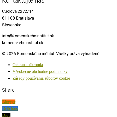
Kontaktujte nás
Cukrová 2272/14
811 08 Bratislava
Slovensko
info@komenskehoinstitut.sk
komenskehoinstitut.sk
© 2026 Komenského inštitút. Všetky práva vyhradené.
Ochrana súkromia
Všeobecné obchodné podmienky
Zásady používania súborov cookie
Share
Blogger
Delicious
Digg