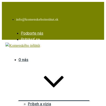
Facebook
Instagram
Youtube
info@komenskehoinstitut.sk
Podporte nás
Prihlásiť sa
O nás
Príbeh a vízia