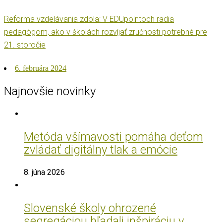
Reforma vzdelávania zdola: V EDUpointoch radia
pedagógom, ako v školách rozvíjať zručnosti potrebné pre
21. storočie
Posted
6. februára 2024
on
Najnovšie novinky
Metóda všímavosti pomáha deťom
zvládať digitálny tlak a emócie
8. júna 2026
Slovenské školy ohrozené
segregáciou hľadali inšpiráciu v