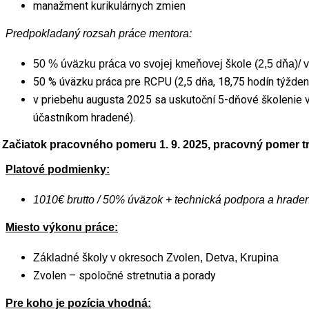
manažment kurikulárnych zmien
Predpokladaný rozsah práce mentora:
50 % úväzku práca vo svojej kmeňovej škole (2,5 dňa)/ v
50 % úväzku práca pre RCPU (2,5 dňa, 18,75 hodín týžde
v priebehu augusta 2025 sa uskutoční 5-dňové školenie v 
účastníkom hradené).
Začiatok pracovného pomeru 1. 9. 2025, pracovný pomer tr
·
Platové podmienky:
1010€ brutto / 50% úväzok + technická podpora a hrade
Miesto výkonu práce:
Základné školy v okresoch Zvolen, Detva, Krupina
Zvolen – spoločné stretnutia a porady
Pre koho je pozícia vhodná: