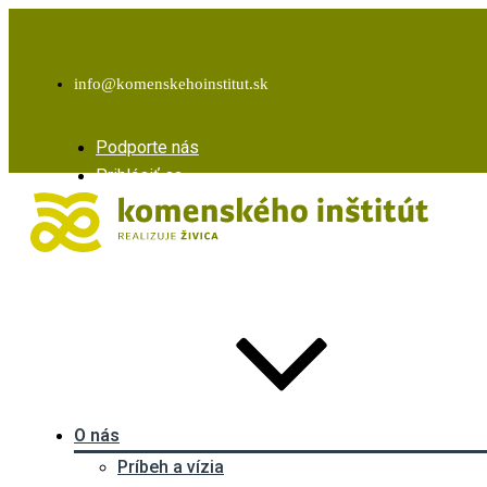
Facebook
Instagram
Youtube
info@komenskehoinstitut.sk
Podporte nás
Prihlásiť sa
O nás
Príbeh a vízia