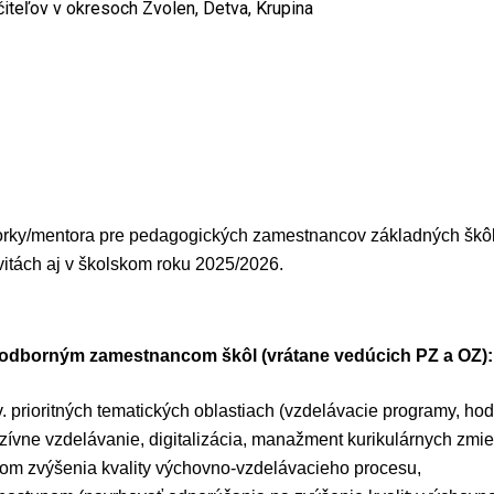
teľov v okresoch Zvolen, Detva, Krupina
orky/mentora pre pedagogických zamestnancov základných škôl
ivitách aj v školskom roku 2025/2026.
 odborným zamestnancom škôl (vrátane vedúcich PZ a OZ):
v. prioritných
tematických oblastiach (vzdelávacie programy, ho
uzívne vzdelávanie, digitalizácia, manažment kurikulárnych zmie
ľom zvýšenia kvality
výchovno-vzdelávacieho procesu,