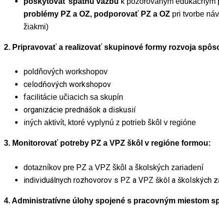
poskytovať spätnú väzbu
k pozorovaným edukačným po
problémy PZ a OZ, podporovať PZ a OZ
pri
tvorbe náv
žiakmi)
2. Pripravovať a realizovať skupinové formy rozvoja spôs
poldňových workshopov
celodňových workshopov
f
acilitácie učiacich sa skupín
organizácie prednášok a diskusií
i
ných aktivít, ktoré vyplynú z potrieb škôl v regióne
3. Monitorovať potreby PZ a VPZ škôl v regióne formou:
dotazníkov pre PZ a VPZ škôl a školských zariadení
individuálnych rozhovorov s PZ a VPZ škôl a školských z
4. Administratívne úlohy spojené s pracovným miestom s