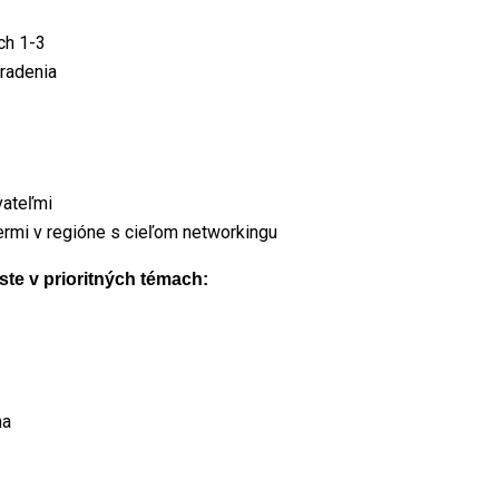
ch 1-3
aradenia
vateľmi
nermi v regióne s cieľom networkingu
ste v prioritných témach:
ma