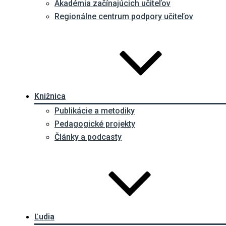
Akadémia začínajúcich učiteľov
Regionálne centrum podpory učiteľov
Knižnica
Publikácie a metodiky
Pedagogické projekty
Články a podcasty
Ľudia