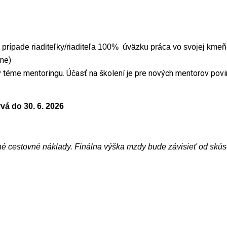
 prípade riaditeľky/riaditeľa 100% úväzku práca vo svojej kmeň
nne)
téme mentoringu. Účasť na školení je pre nových mentorov povinn
vá do 30. 6. 2026
né cestovné náklady. Finálna výška mzdy bude závisieť od skús