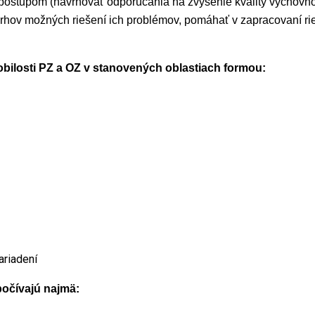
stupom (navrhovať odporúčania na zvýšenie kvality výchovn
rhov možných riešení ich problémov, pomáhať v zapracovaní ri
obilosti PZ a OZ v stanovených oblastiach formou:
ariadení
počívajú najmä: