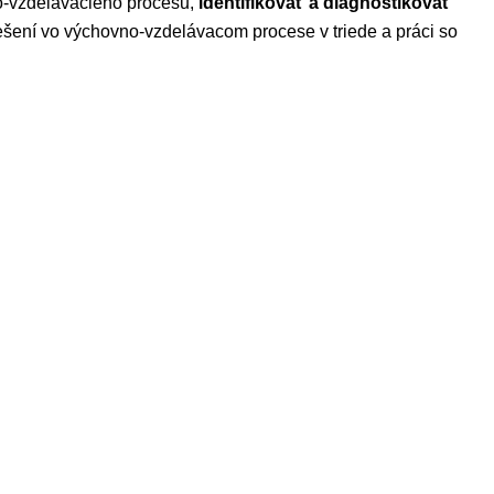
o-vzdelávacieho procesu,
identifikovať a diagnostikovať
ešení vo výchovno-vzdelávacom procese v triede a práci so