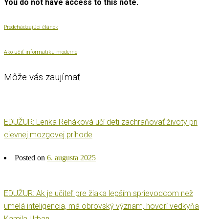
You do not have access to this note.
Predchádzajúci článok
Ako učiť informatiku moderne
Môže vás zaujímať
EDUŽUR: Lenka Reháková učí deti zachraňovať životy pri
cievnej mozgovej príhode
Posted on
6. augusta 2025
EDUŽUR: Ak je učiteľ pre žiaka lepším sprievodcom než
umelá inteligencia, má obrovský význam, hovorí vedkyňa
Kamila Urban