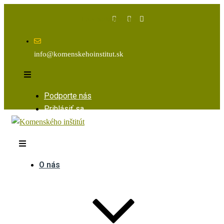
Facebook
Instagram
Youtube
info@komenskehoinstitut.sk
Podporte nás
Prihlásiť sa
O nás