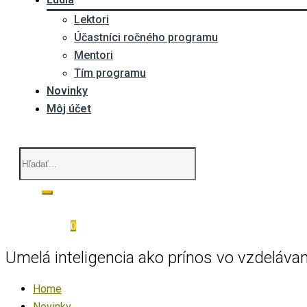
Lektori
Účastníci ročného programu
Mentori
Tím programu
Novinky
Môj účet
0
Umelá inteligencia ako prínos vo vzdeláva
Home
Novinky