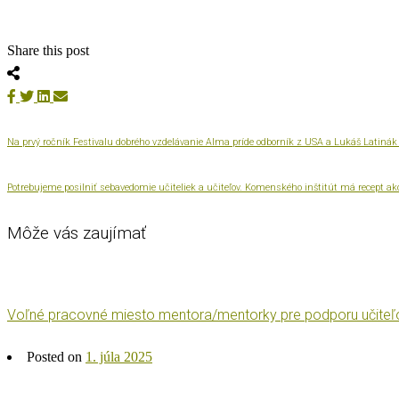
Share this post
Na prvý ročník Festivalu dobrého vzdelávanie Alma príde odborník z USA a Lukáš Latinák p
Potrebujeme posilniť sebavedomie učiteliek a učiteľov. Komenského inštitút má recept ako
Môže vás zaujímať
Voľné pracovné miesto mentora/mentorky pre podporu učiteľo
Posted on
1. júla 2025