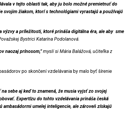
ávala v tejto oblasti tak, aby ju bolo možné premietnuť do
e svojim žiakom, ktorí s technológiami vyrastajú a používajú
a výzvy a príležitosti, ktoré prináša digitálna éra, ale aby sme
 Považskej Bystrici Katarína Podolanová.
ľov naozaj prínosom,”
myslí si Mária Balážová, učiteľka z
mbasádorov po skončení vzdelávania by malo byť šírenie
na sebe aj keď to znamená, že musia vyjsť zo svojej
obovať. Expertízu do tohto vzdelávania prináša česká
ú ambasádormi umelej inteligencie, ale zároveň získajú