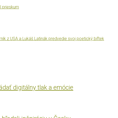
l prieskum
ník z USA a Lukáš Latinák predvedie svoj poetický biftek
ať digitálny tlak a emócie