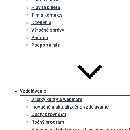
Hlavné piliere
Tím a kontakty
Ocenenia
Výročné správy
Partneri
Podporte nás
Vzdelávanie
Všetky kurzy a webináre
Inovačné a aktualizačné vzdelávanie
Cesty k rovnosti
Ročný program
Koučing v školskom prostredí – výcvik pre p