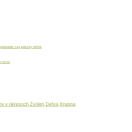
redvedie svoj poetický biftek
 na to!
v v okresoch Zvolen, Detva, Krupina