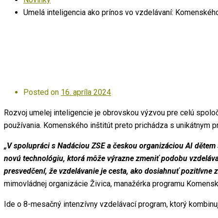
Umelá inteligencia ako prínos vo vzdelávaní: Komenského
Posted on
16. apríla 2024
Rozvoj umelej inteligencie je obrovskou výzvou pre celú spolo
používania. Komenského inštitút preto prichádza s unikátnym
„V spolupráci s Nadáciou ZSE a českou organizáciou AI dětem sm
novú technológiu, ktorá môže výrazne zmeniť podobu vzdelávani
presvedčení, že vzdelávanie je cesta, ako dosiahnuť pozitívne 
mimovládnej organizácie Živica, manažérka programu Komenské
Ide o 8-mesačný intenzívny vzdelávací program, ktorý kombinu