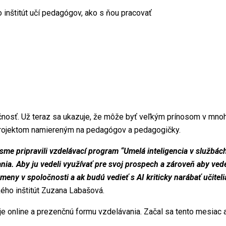
 inštitút učí pedagógov, ako s ňou pracovať
čnosť. Už teraz sa ukazuje, že môže byť veľkým prínosom v mnohý
 projektom namiereným na pedagógov a pedagogičky.
e pripravili vzdelávací program “Umelá inteligencia v službách u
a. Aby ju vedeli využívať pre svoj prospech a zároveň aby vedel
zmeny v spoločnosti a ak budú vedieť s AI kriticky narábať učitel
ho inštitút Zuzana Labašová.
je online a prezenčnú formu vzdelávania. Začal sa tento mesiac