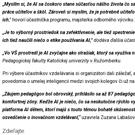
„
Myslím si, že AI sa čoskoro stane súčasťou nášho života čo sa 
práce učiteľov a škôl. Zároveň si myslím, že je potrebné učite
ich
,” hovorí účastníčka programu, majsterka odborného výcviku
„J
e to výborný prostriedok na zefektívnenie, ale tiež spestrenie 
ich tiež naučili niečo o etike používania AI,”
dodáva ďalšia účast
„
Vo VŠ prostredí je AI zvyčajne ako strašiak, ktorý sa využíva 
Pedagogickej fakulty Katolíckej univerzity v Ružomberku.
Pri výbere účastníkov vzdelávania si organizátori dali záleža
povedomia o umelej inteligencii medzi svojich kolegov či už na v
„Záujem pedagógov bol obrovský, prihlásilo sa až 87 pedagógo
komfortnej zóny. Keďže AI je niečo, čo sa neskutočne rýchlo 
platforma AI dětem, ktorí majú s touto témou bohaté skúsenost
osvedčenie o inovačnom vzdelávaní,“
uzavrela Zuzana Labašov
Zdieľajte: