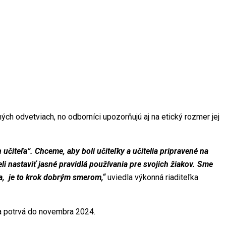
ch odvetviach, no odborníci upozorňujú aj na etický rozmer jej
čiteľa”. Chceme, aby boli učiteľky a učitelia pripravené na
i nastaviť jasné pravidlá používania pre svojich žiakov. Sme
ia, je to krok dobrým smerom,“
uviedla výkonná riaditeľka
 a potrvá do novembra 2024.