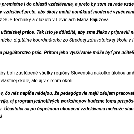
premietne i do oblasti vzdelávania, a preto by som sa rada vzdel
ľov vzdelávať preto, aby školy mohli ponúknuť moderné vyučovani
 z SOŠ techniky a služieb v Leviciach Mária Bajúzová.
učiteľskej práce. Tak isto je dôležité, aby sme žiakov pripravili n
níčka, digitálne koordinátorka zo Strednej zdravotníckej škola v
na plagiátorstvo prác. Pritom jeho využívanie môže byť pre učite
ť, aby boli zastúpené všetky regióny Slovenska nakoľko úlohou a
lastnej škole, ale aj v širšom okolí.
v, čo nás napĺňa nádejou, že pedagógovia majú záujem pracovať 
vyvíja, aj program jednotlivých workshopov budeme tomu prispôs
i. Účastníci sa po úspešnom ukončení vzdelávania nielenže stan
á.