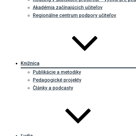
Akadémia začínajúcich učiteľov
Regionálne centrum podpory učiteľov
Knižnica
Publikácie a metodiky
Pedagogické projekty
Články a podcasty
Ľudia