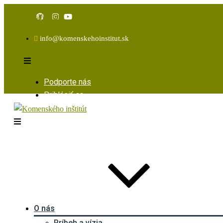
Facebook
Instagram
Youtube
info@komenskehoinstitut.sk
Podporte nás
Prihlásiť sa
O nás
Príbeh a vízia