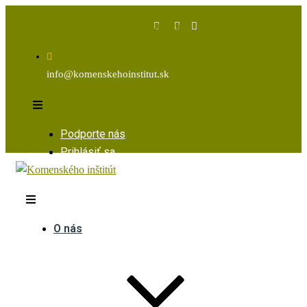
Facebook
Instagram
Youtube
info@komenskehoinstitut.sk
Podporte nás
Prihlásiť sa
O nás