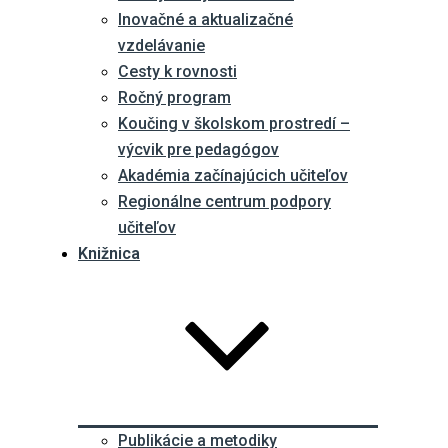
Inovačné a aktualizačné
vzdelávanie
Cesty k rovnosti
Ročný program
Koučing v školskom prostredí –
výcvik pre pedagógov
Akadémia začínajúcich učiteľov
Regionálne centrum podpory
učiteľov
Knižnica
Publikácie a metodiky