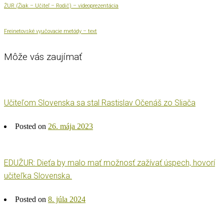
ŽUR (Žiak – Učiteľ – Rodič) – videoprezentácia
Freinetovské vyučovacie metódy – text
Môže vás zaujímať
Učiteľom Slovenska sa stal Rastislav Očenáš zo Sliača
Posted on
26. mája 2023
EDUŽUR: Dieťa by malo mať možnosť zažívať úspech, hovorí
učiteľka Slovenska.
Posted on
8. júla 2024