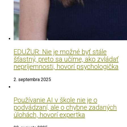
EDUŽUR: Nie je možné byť stále
šťastný, preto sa učíme, ako zvládať
nepríjemnosti, hovorí psychologička
2. septembra 2025
Používanie AI v škole nie je o
podvádzaní, ale o chybne zadaných
úlohách, hovorí expertka