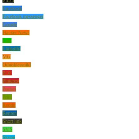
Email
Facebook
Facebook messenger
Google
Hacker News
Line
LinkedIn
Mix
Odnoklassniki
PDF
Pinterest
Pocket
Print
Reddit
Renren
Short link
SMS
Skype