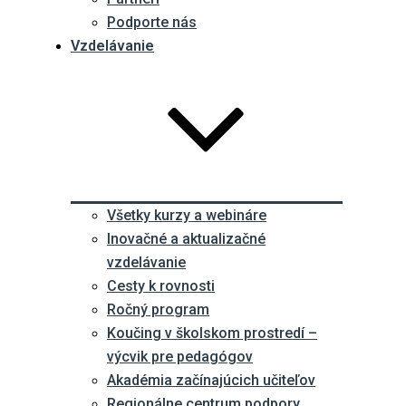
Podporte nás
Vzdelávanie
Všetky kurzy a webináre
Inovačné a aktualizačné
vzdelávanie
Cesty k rovnosti
Ročný program
Koučing v školskom prostredí –
výcvik pre pedagógov
Akadémia začínajúcich učiteľov
Regionálne centrum podpory