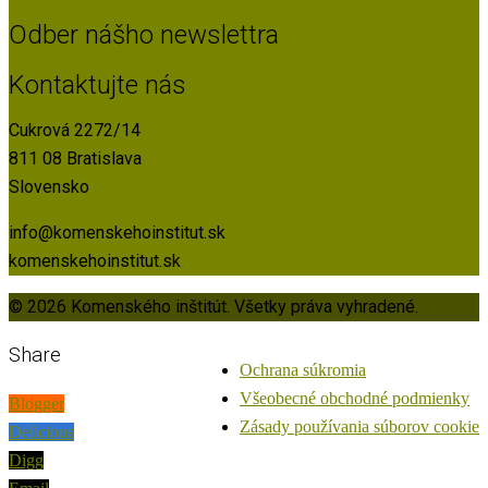
Odber nášho newslettra
Kontaktujte nás
Cukrová 2272/14
811 08 Bratislava
Slovensko
info@komenskehoinstitut.sk
komenskehoinstitut.sk
© 2026 Komenského inštitút. Všetky práva vyhradené.
Share
Ochrana súkromia
Všeobecné obchodné podmienky
Blogger
Zásady používania súborov cookie
Delicious
Digg