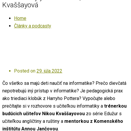
Kvaššayová
Home
Články a podcasty
Posted on
29. júla 2022
Čo všetko sa majú deti naučiť na informatike? Prečo dievčatá
nepotrebujú iný prístup v informatike? Je pedagogická prax
ako triediaci klobúk z Harryho Pottera? Vypočujte alebo
prečítajte si v rozhovore s učiteľkou informatiky a
trénerkou
budúcich učiteľov Nikou Kvaššayovou
zo série Edužur s
učiteľkou angličtiny a ruštiny a
mentorkou z Komenského
inštitútu Annou Jančovou
.