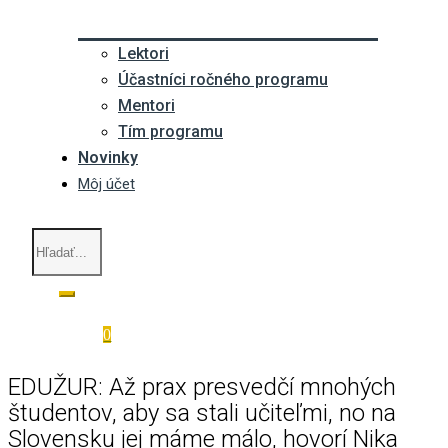
Lektori
Účastníci ročného programu
Mentori
Tím programu
Novinky
Môj účet
0
EDUŽUR: Až prax presvedčí mnohých
študentov, aby sa stali učiteľmi, no na
Slovensku jej máme málo, hovorí Nika