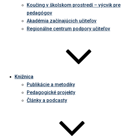
Koučing v školskom prostredí – výcvik pre
pedagógov
Akadémia začínajúcich učiteľov
Regionálne centrum podpory učiteľov
Knižnica
Publikácie a metodiky
Pedagogické projekty
Články a podcasty