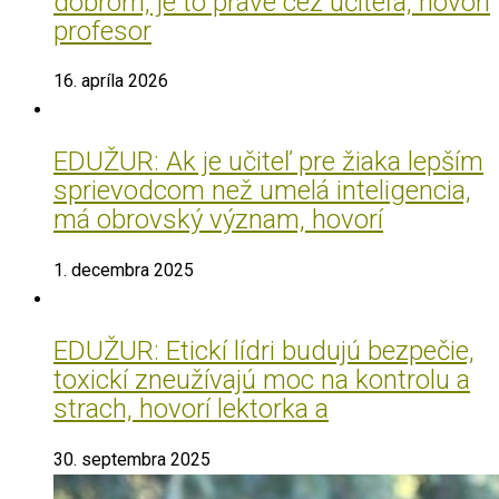
dobrom, je to práve cez učiteľa, hovorí
profesor
16. apríla 2026
EDUŽUR: Ak je učiteľ pre žiaka lepším
sprievodcom než umelá inteligencia,
má obrovský význam, hovorí
1. decembra 2025
EDUŽUR: Etickí lídri budujú bezpečie,
toxickí zneužívajú moc na kontrolu a
strach, hovorí lektorka a
30. septembra 2025