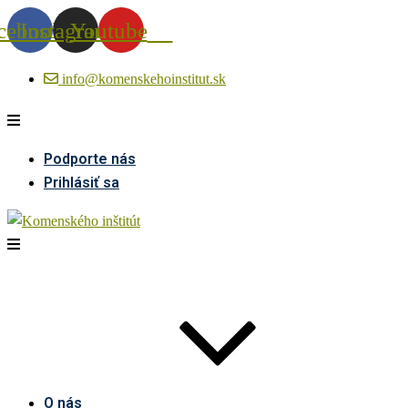
cebook
Instagram
Youtube
info@komenskehoinstitut.sk
Podporte nás
Prihlásiť sa
O nás