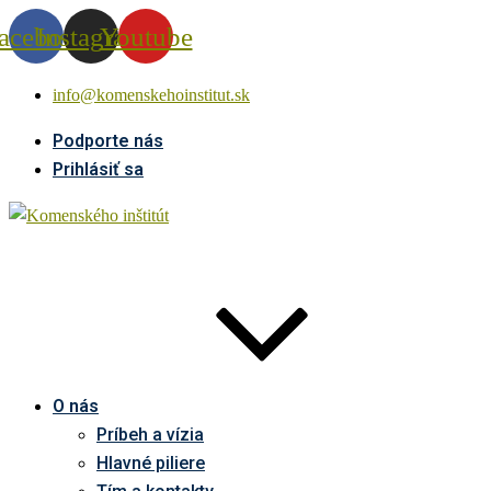
acebook
Instagram
Youtube
info@komenskehoinstitut.sk
Podporte nás
Prihlásiť sa
O nás
Príbeh a vízia
Hlavné piliere