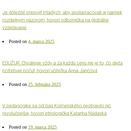
Je dôležité prepojiť mladých, aby spolupracovali aj napriek
rozdielnym názorom, hovorí odborníčka na globálne
vzdelávanie
Posted on
4. marca 2025
EDUŽUR: Chválenie vždy a za každú cenu nie je to, čo dieťa
potrebuje počuť, hovorí učiteľka Anna Jančová
Posted on
25. februára 2025
V pedagogike sa od čias Komenského neobjavilo nič
revolučnejšie, hovorí etnologička Katarína Nádaská
Posted on
19. marca 2025