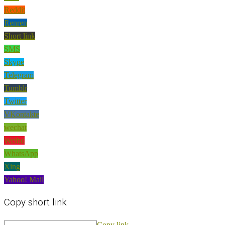
Reddit
Renren
Short link
SMS
Skype
Telegram
Tumblr
Twitter
VKontakte
wechat
Weibo
WhatsApp
Xing
Yahoo! Mail
Copy short link
Copy link