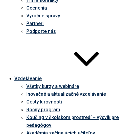
Tím a kontakty
Ocenenia
Výročné správy
Partneri
Podporte nás
Vzdelávanie
Všetky kurzy a webináre
Inovačné a aktualizačné vzdelávanie
Cesty k rovnosti
Ročný program
Koučing v školskom prostredí – výcvik pre
pedagógov
Akadémia začínajúcich učiteľov