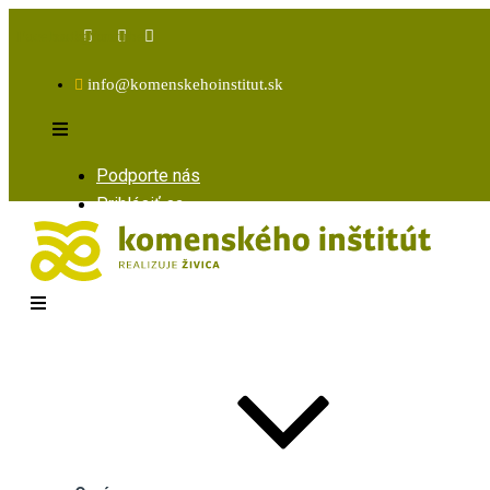
Facebook
Instagram
Youtube
info@komenskehoinstitut.sk
Podporte nás
Prihlásiť sa