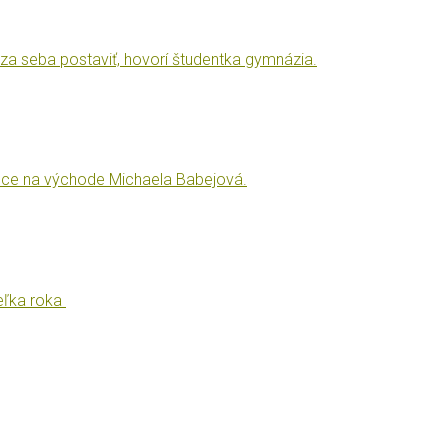
a seba postaviť, hovorí študentka gymnázia.
obce na východe Michaela Babejová.
teľka roka