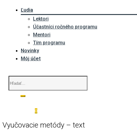
Ľudia
Lektori
Účastníci ročného programu
Mentori
Tím programu
Novinky
Môj účet
0
Vyučovacie metódy – text