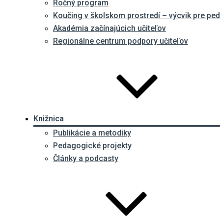
Ročný program
Koučing v školskom prostredí – výcvik pre p
Akadémia začínajúcich učiteľov
Regionálne centrum podpory učiteľov
Knižnica
Publikácie a metodiky
Pedagogické projekty
Články a podcasty