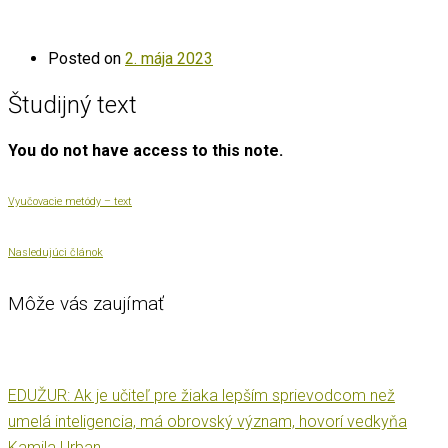
Posted on
2. mája 2023
Študijný text
You do not have access to this note.
Vyučovacie metódy – text
Nasledujúci článok
Môže vás zaujímať
EDUŽUR: Ak je učiteľ pre žiaka lepším sprievodcom než
umelá inteligencia, má obrovský význam, hovorí vedkyňa
Kamila Urban