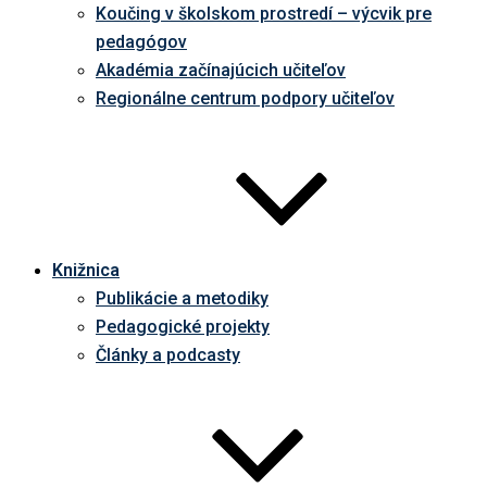
Koučing v školskom prostredí – výcvik pre
pedagógov
Akadémia začínajúcich učiteľov
Regionálne centrum podpory učiteľov
Knižnica
Publikácie a metodiky
Pedagogické projekty
Články a podcasty