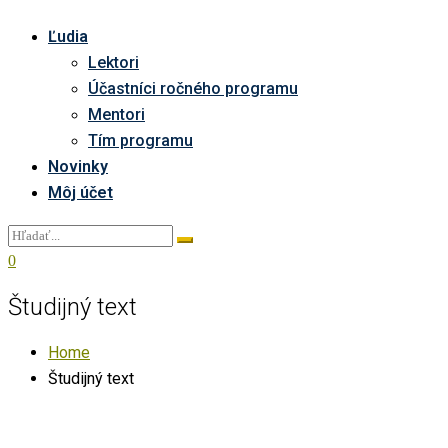
Ľudia
Lektori
Účastníci ročného programu
Mentori
Tím programu
Novinky
Môj účet
0
Študijný text
Home
Študijný text