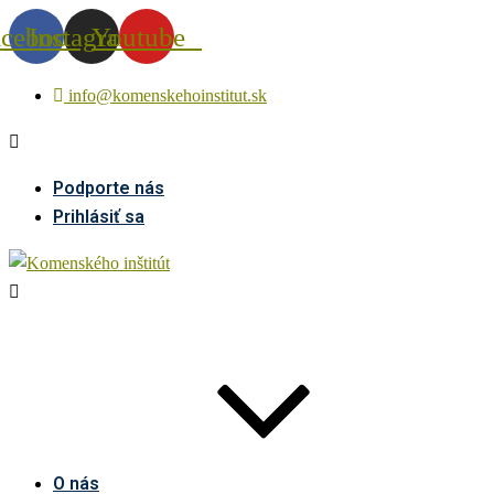
acebook
Instagram
Youtube
info@komenskehoinstitut.sk
Podporte nás
Prihlásiť sa
O nás