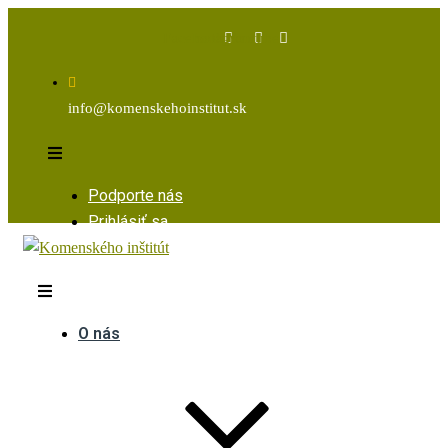
Facebook
Instagram
Youtube
info@komenskehoinstitut.sk
Podporte nás
Prihlásiť sa
O nás