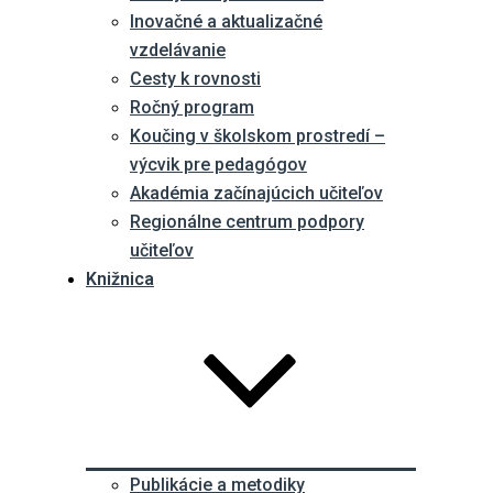
Inovačné a aktualizačné
vzdelávanie
Cesty k rovnosti
Ročný program
Koučing v školskom prostredí –
výcvik pre pedagógov
Akadémia začínajúcich učiteľov
Regionálne centrum podpory
učiteľov
Knižnica
Publikácie a metodiky