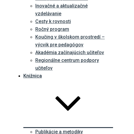
Inovačné a aktualizačné
vzdelávanie
Cesty k rovnosti
Ročný program
Koučing v školskom prostredí –
výcvik pre pedagógov
Akadémia začínajúcich učiteľov
Regionálne centrum podpory
učiteľov
Knižnica
Publikácie a metodiky