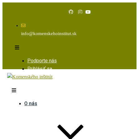
Facebook
Instagram
Youtube
info@komenskehoinstitut.sk
Podporte nás
Prihlásiť sa
O nás