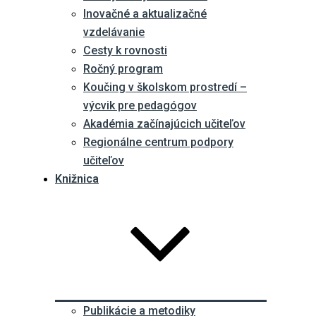
Inovačné a aktualizačné
vzdelávanie
Cesty k rovnosti
Ročný program
Koučing v školskom prostredí –
výcvik pre pedagógov
Akadémia začínajúcich učiteľov
Regionálne centrum podpory
učiteľov
Knižnica
Publikácie a metodiky