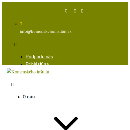
Facebook
Instagram
Youtube
info@komenskehoinstitut.sk
Podporte nás
Prihlásiť sa
O nás