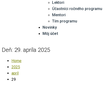
Lektori
Účastníci ročného programu
Mentori
Tím programu
Novinky
Môj účet
Deň:
29. apríla 2025
Home
2025
apríl
29