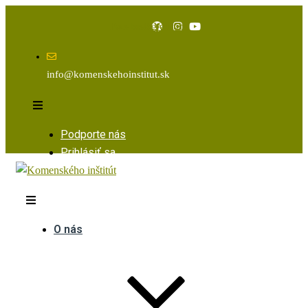
Facebook
Instagram
Youtube
info@komenskehoinstitut.sk
Podporte nás
Prihlásiť sa
O nás