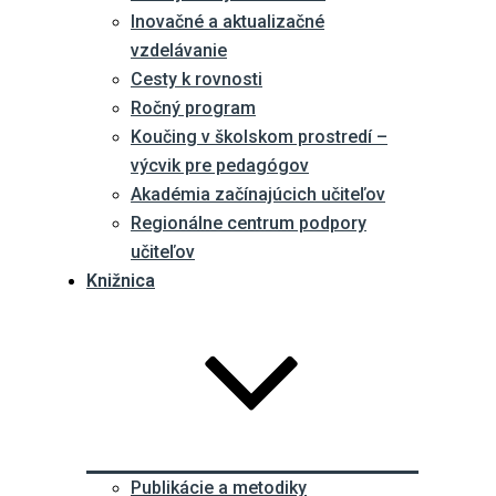
Inovačné a aktualizačné
vzdelávanie
Cesty k rovnosti
Ročný program
Koučing v školskom prostredí –
výcvik pre pedagógov
Akadémia začínajúcich učiteľov
Regionálne centrum podpory
učiteľov
Knižnica
Publikácie a metodiky