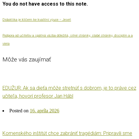
You do not have access to this note.
Didaktika je klíčem ke kvalitní výuce – Jeseň
Podpora od učiteľov a spätná väzba dôležitá, silné stránky, slabé stránky, disciplín a a
viera
Môže vás zaujímať
EDUŽUR: Ak sa dieťa môže stretnúť s dobrom, je to práve cez
učiteľa, hovorí profesor Jan Hábl
Posted on
16. apríla 2026
Komenského inštitút chce zabrániť tragédiám: Pripravili sme