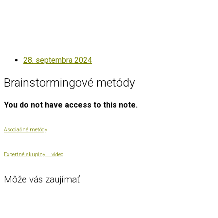
Posted
28. septembra 2024
on
Brainstormingové metódy
You do not have access to this note.
Asociačné metódy
Expertné skupiny – video
Môže vás zaujímať