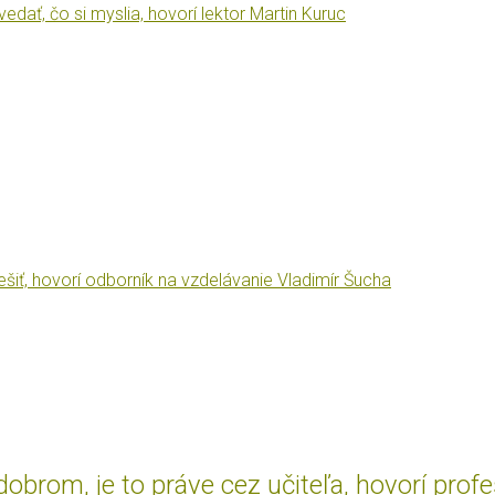
dať, čo si myslia, hovorí lektor Martin Kuruc
iešiť, hovorí odborník na vzdelávanie Vladimír Šucha
brom, je to práve cez učiteľa, hovorí prof