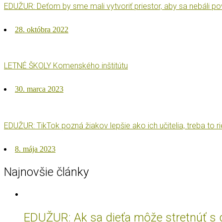
EDUŽUR: Deťom by sme mali vytvoriť priestor, aby sa nebáli pove
Posted
28. októbra 2022
on
LETNÉ ŠKOLY Komenského inštitútu
Posted
30. marca 2023
on
EDUŽUR: TikTok pozná žiakov lepšie ako ich učitelia, treba to r
Posted
8. mája 2023
on
Najnovšie články
EDUŽUR: Ak sa dieťa môže stretnúť s do