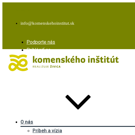
Facebook
Instagram
Youtube
info@komenskehoinstitut.sk
Podporte nás
Prihlásiť sa
O nás
Príbeh a vízia