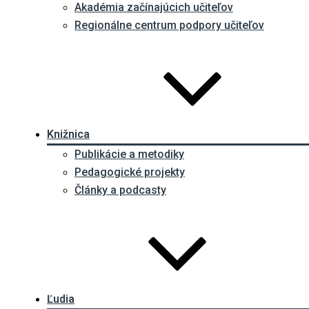
Akadémia začínajúcich učiteľov
Regionálne centrum podpory učiteľov
Knižnica
Publikácie a metodiky
Pedagogické projekty
Články a podcasty
Ľudia