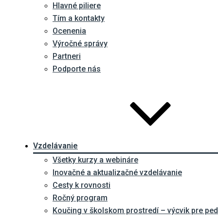
Hlavné piliere
Tím a kontakty
Ocenenia
Výročné správy
Partneri
Podporte nás
Vzdelávanie
Všetky kurzy a webináre
Inovačné a aktualizačné vzdelávanie
Cesty k rovnosti
Ročný program
Koučing v školskom prostredí – výcvik pre p