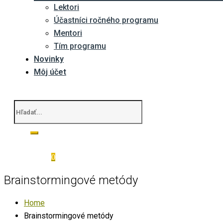
Lektori
Účastníci ročného programu
Mentori
Tím programu
Novinky
Môj účet
0
Brainstormingové metódy
Home
Brainstormingové metódy