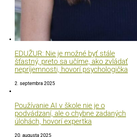
EDUŽUR: Nie je možné byť stále
šťastný, preto sa učíme, ako zvládať
nepríjemnosti, hovorí psychologička
2. septembra 2025
Používanie AI v škole nie je o
podvádzaní, ale o chybne zadaných
úlohách, hovorí expertka
20. augusta 2025