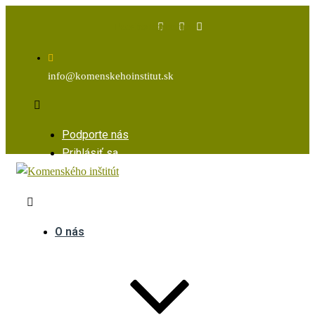
Facebook
Instagram
Youtube
info@komenskehoinstitut.sk
Podporte nás
Prihlásiť sa
O nás