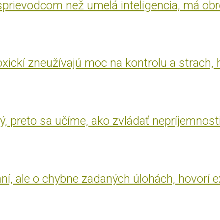
 sprievodcom než umelá inteligencia, má ob
oxickí zneužívajú moc na kontrolu a strach, 
, preto sa učíme, ako zvládať nepríjemnost
aní, ale o chybne zadaných úlohách, hovorí 