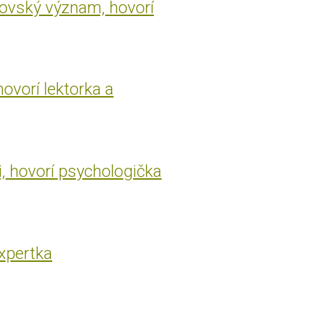
rovský význam, hovorí
hovorí lektorka a
i, hovorí psychologička
expertka