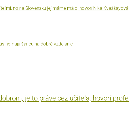
iteľmi, no na Slovensku jej máme málo, hovorí Nika Kvaššayová
 nás nemajú šancu na dobré vzdelanie
brom, je to práve cez učiteľa, hovorí prof