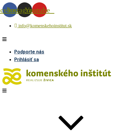
acebook
Instagram
Youtube
info@komenskehoinstitut.sk
Podporte nás
Prihlásiť sa