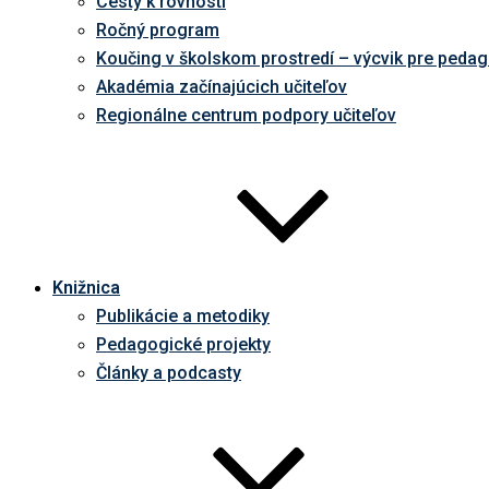
Cesty k rovnosti
Ročný program
Koučing v školskom prostredí – výcvik pre peda
Akadémia začínajúcich učiteľov
Regionálne centrum podpory učiteľov
Knižnica
Publikácie a metodiky
Pedagogické projekty
Články a podcasty