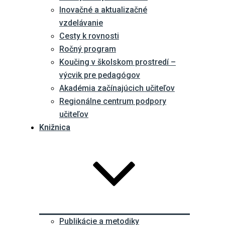
Inovačné a aktualizačné
vzdelávanie
Cesty k rovnosti
Ročný program
Koučing v školskom prostredí –
výcvik pre pedagógov
Akadémia začínajúcich učiteľov
Regionálne centrum podpory
učiteľov
Knižnica
Publikácie a metodiky