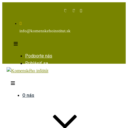
Facebook
Instagram
Youtube
info@komenskehoinstitut.sk
Podporte nás
Prihlásiť sa
O nás