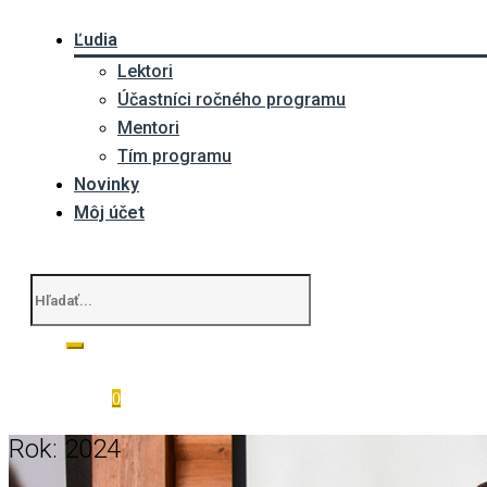
Ľudia
Lektori
Účastníci ročného programu
Mentori
Tím programu
Novinky
Môj účet
0
Rok:
2024