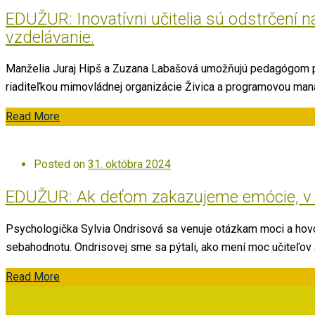
EDUŽUR: Inovatívni učitelia sú odstrčení n
vzdelávanie.
Manželia Juraj Hipš a Zuzana Labašová umožňujú pedagógom pra
riaditeľkou mimovládnej organizácie Živica a programovou manaž
Read More
Posted on
31. októbra 2024
EDUŽUR: Ak deťom zakazujeme emócie, v do
Psychologička Sylvia Ondrisová sa venuje otázkam moci a hovorí
sebahodnotu. Ondrisovej sme sa pýtali, ako mení moc učiteľov a u
Read More