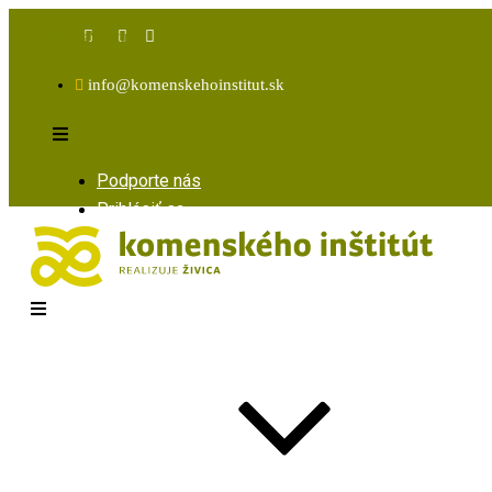
Facebook
Instagram
Youtube
info@komenskehoinstitut.sk
Podporte nás
Prihlásiť sa