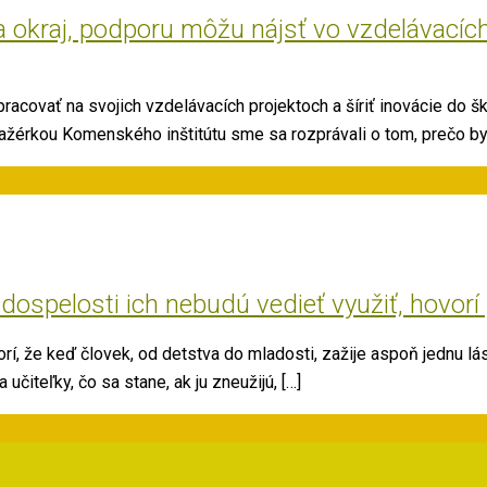
a okraj, podporu môžu nájsť vo vzdelávacích
covať na svojich vzdelávacích projektoch a šíriť inovácie do š
érkou Komenského inštitútu sme sa rozprávali o tom, prečo by sl
spelosti ich nebudú vedieť využiť, hovorí 
, že keď človek, od detstva do mladosti, zažije aspoň jednu lás
čiteľky, čo sa stane, ak ju zneužijú, […]