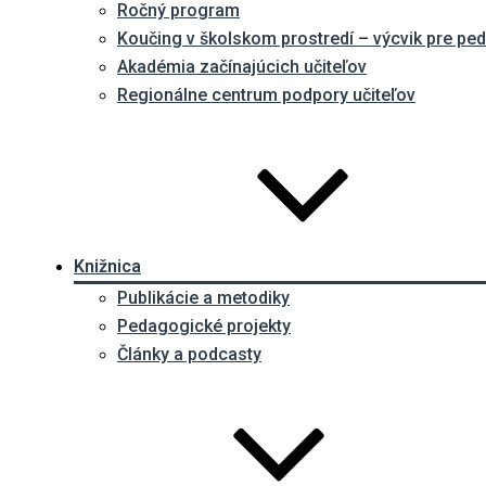
Ročný program
Koučing v školskom prostredí – výcvik pre p
Akadémia začínajúcich učiteľov
Regionálne centrum podpory učiteľov
Knižnica
Publikácie a metodiky
Pedagogické projekty
Články a podcasty