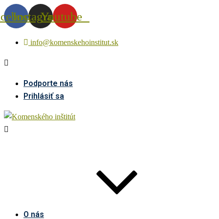
acebook
Instagram
Youtube
info@komenskehoinstitut.sk
Podporte nás
Prihlásiť sa
O nás