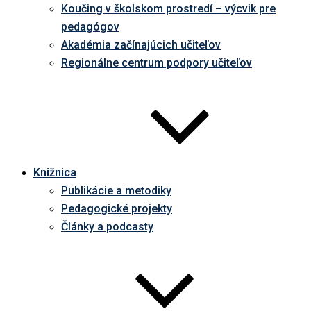
Koučing v školskom prostredí – výcvik pre
pedagógov
Akadémia začínajúcich učiteľov
Regionálne centrum podpory učiteľov
Knižnica
Publikácie a metodiky
Pedagogické projekty
Články a podcasty