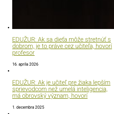
EDUŽUR: Ak sa dieťa môže stretnúť s
dobrom, je to práve cez učiteľa, hovorí
profesor
16. apríla 2026
EDUŽUR: Ak je učiteľ pre žiaka lepším
sprievodcom než umelá inteligencia,
má obrovský význam, hovorí
1. decembra 2025