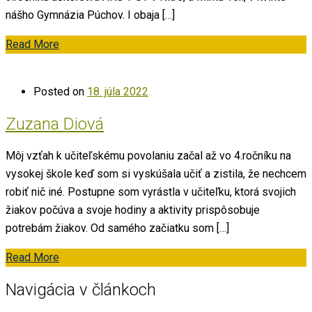
nášho Gymnázia Púchov. I obaja […]
Read More
Posted on
18. júla 2022
Zuzana Diová
Môj vzťah k učiteľskému povolaniu začal až vo 4.ročníku na
vysokej škole keď som si vyskúšala učiť a zistila, že nechcem
robiť nič iné. Postupne som vyrástla v učiteľku, ktorá svojich
žiakov počúva a svoje hodiny a aktivity prispôsobuje
potrebám žiakov. Od samého začiatku som […]
Read More
Navigácia v článkoch