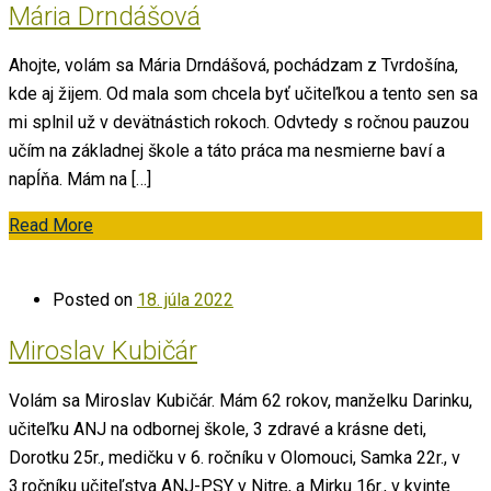
Mária Drndášová
Ahojte, volám sa Mária Drndášová, pochádzam z Tvrdošína,
kde aj žijem. Od mala som chcela byť učiteľkou a tento sen sa
mi splnil už v devätnástich rokoch. Odvtedy s ročnou pauzou
učím na základnej škole a táto práca ma nesmierne baví a
napĺňa. Mám na […]
Read More
Posted on
18. júla 2022
Miroslav Kubičár
Volám sa Miroslav Kubičár. Mám 62 rokov, manželku Darinku,
učiteľku ANJ na odbornej škole, 3 zdravé a krásne deti,
Dorotku 25r., medičku v 6. ročníku v Olomouci, Samka 22r., v
3.ročníku učiteľstva ANJ-PSY v Nitre, a Mirku 16r., v kvinte