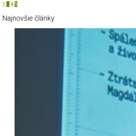
1
…
4
5
Najnovšie články