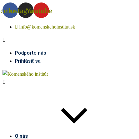
acebook
Instagram
Youtube
info@komenskehoinstitut.sk
Podporte nás
Prihlásiť sa
O nás