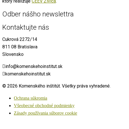
ktorý realizuje
CEEV Živica
.
Odber nášho newslettra
Kontaktujte nás
Cukrová 2272/14
811 08 Bratislava
Slovensko
info@komenskehoinstitut.sk
komenskehoinstitut.sk
© 2026 Komenského inštitút. Všetky práva vyhradené.
Ochrana súkromia
Všeobecné obchodné podmienky
Zásady používania súborov cookie