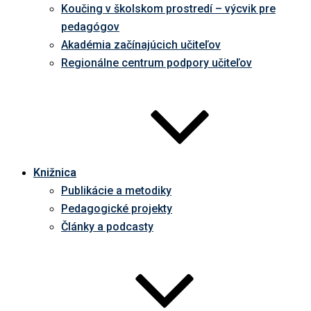
Koučing v školskom prostredí – výcvik pre
pedagógov
Akadémia začínajúcich učiteľov
Regionálne centrum podpory učiteľov
Knižnica
Publikácie a metodiky
Pedagogické projekty
Články a podcasty