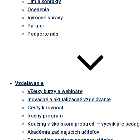
Tím a kontakty
Ocenenia
Výročné správy
Partneri
Podporte nás
Vzdelávanie
Všetky kurzy a webináre
Inovačné a aktualizačné vzdelávanie
Cesty k rovnosti
Ročný program
Koučing v školskom prostredí – výcvik pre peda
Akadémia začínajúcich učiteľov