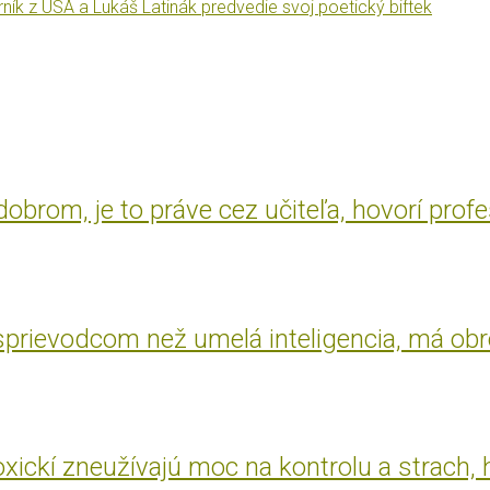
ník z USA a Lukáš Latinák predvedie svoj poetický biftek
brom, je to práve cez učiteľa, hovorí prof
 sprievodcom než umelá inteligencia, má ob
oxickí zneužívajú moc na kontrolu a strach, 