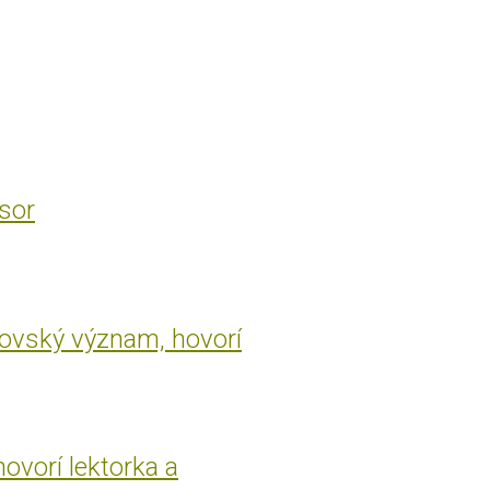
esor
rovský význam, hovorí
hovorí lektorka a