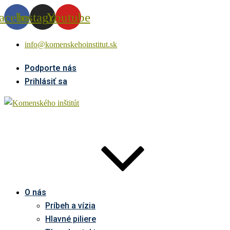
acebook
Instagram
Youtube
info@komenskehoinstitut.sk
Podporte nás
Prihlásiť sa
O nás
Príbeh a vízia
Hlavné piliere