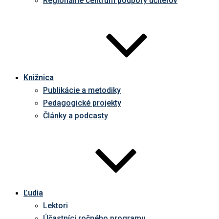
Regionálne centrum podpory učiteľov
Knižnica
Publikácie a metodiky
Pedagogické projekty
Články a podcasty
Ľudia
Lektori
Účastníci ročného programu