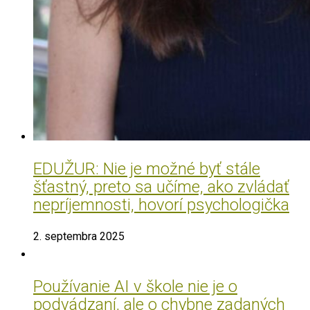
EDUŽUR: Nie je možné byť stále
šťastný, preto sa učíme, ako zvládať
nepríjemnosti, hovorí psychologička
2. septembra 2025
Používanie AI v škole nie je o
podvádzaní, ale o chybne zadaných