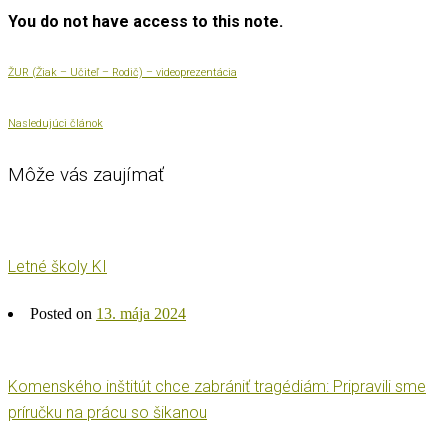
You do not have access to this note.
ŽUR (Žiak – Učiteľ – Rodič) – videoprezentácia
Nasledujúci článok
Môže vás zaujímať
Letné školy KI
Posted on
13. mája 2024
Komenského inštitút chce zabrániť tragédiám: Pripravili sme
príručku na prácu so šikanou