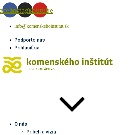
acebook
Instagram
Youtube
info@komenskehoinstitut.sk
Podporte nás
Prihlásiť sa
O nás
Príbeh a vízia