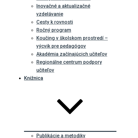
Inovačné a aktualizačné
vzdelávanie
Cesty k rovnosti
Ročný program
Koučing v školskom prostredí –
výcvik pre pedagógov
Akadémia začínajúcich učiteľov
Regionálne centrum podpory
učiteľov
Knižnica
Publikácie a metodiky