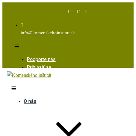
Facebook
Instagram
Youtube
info@komenskehoinstitut.sk
Podporte nás
Prihlásiť sa
O nás