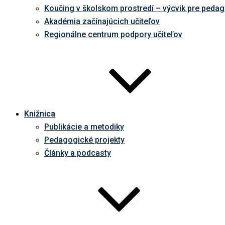
Koučing v školskom prostredí – výcvik pre peda
Akadémia začínajúcich učiteľov
Regionálne centrum podpory učiteľov
Knižnica
Publikácie a metodiky
Pedagogické projekty
Články a podcasty