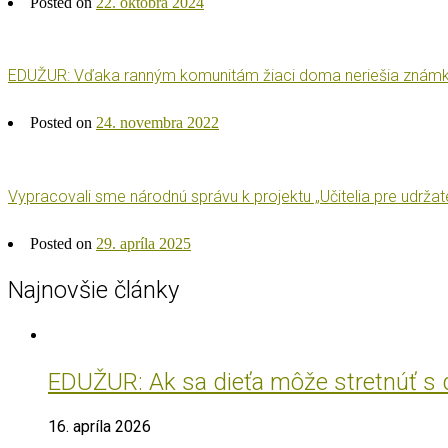
Posted on
22. októbra 2024
EDUŽUR: Vďaka ranným komunitám žiaci doma neriešia známky 
Posted on
24. novembra 2022
Vypracovali sme národnú správu k projektu „Učitelia pre udrža
Posted on
29. apríla 2025
Najnovšie články
EDUŽUR: Ak sa dieťa môže stretnúť s do
16. apríla 2026