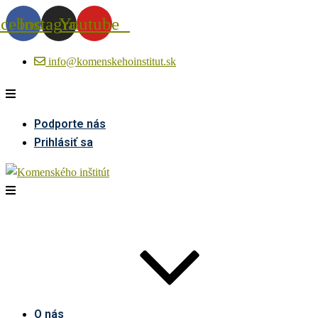
acebook
Instagram
Youtube
info@komenskehoinstitut.sk
Podporte nás
Prihlásiť sa
O nás