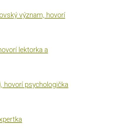
rovský význam, hovorí
hovorí lektorka a
i, hovorí psychologička
expertka