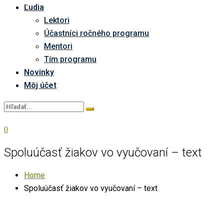
Ľudia
Lektori
Účastníci ročného programu
Mentori
Tím programu
Novinky
Môj účet
0
Spoluúčasť žiakov vo vyučovaní – text
Home
Spoluúčasť žiakov vo vyučovaní – text