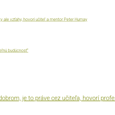
ale vzťahy, hovorí učiteľ a mentor Peter Humay
teľnú budúcnosť“
brom, je to práve cez učiteľa, hovorí prof