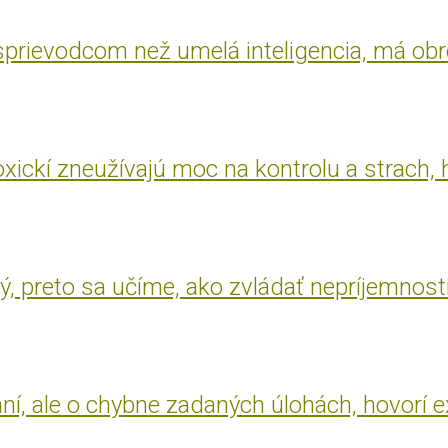
 sprievodcom než umelá inteligencia, má ob
oxickí zneužívajú moc na kontrolu a strach, 
, preto sa učíme, ako zvládať nepríjemnost
aní, ale o chybne zadaných úlohách, hovorí 