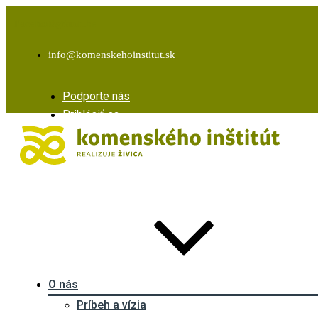
Facebook
Instagram
Youtube
info@komenskehoinstitut.sk
Podporte nás
Prihlásiť sa
O nás
Príbeh a vízia