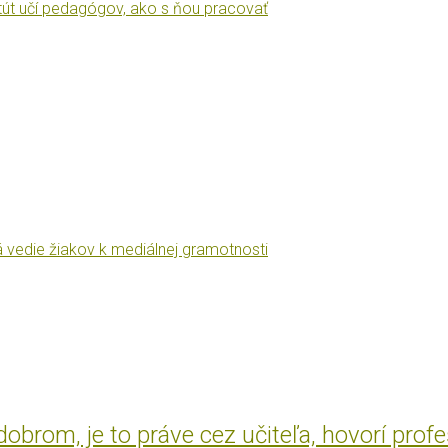
itút učí pedagógov, ako s ňou pracovať
á vedie žiakov k mediálnej gramotnosti
brom, je to práve cez učiteľa, hovorí prof