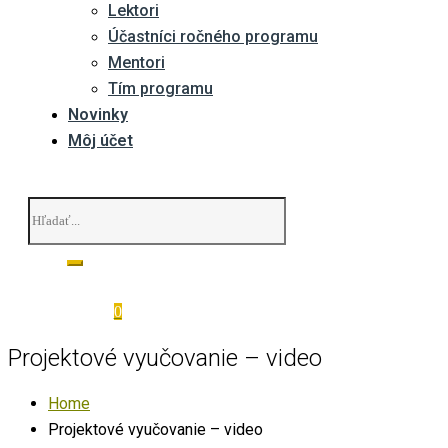
Lektori
Účastníci ročného programu
Mentori
Tím programu
Novinky
Môj účet
0
Projektové vyučovanie – video
Home
Projektové vyučovanie – video