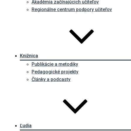
Akadémia začínajúcich učiteľov
Regionálne centrum podpory učiteľov
Knižnica
Publikácie a metodiky
Pedagogické projekty
Články a podcasty
Ľudia