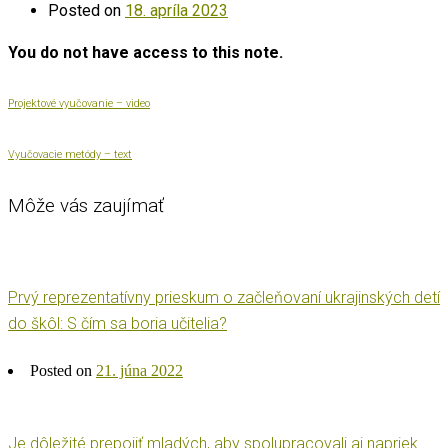
Posted on
18. apríla 2023
You do not have access to this note.
Projektové vyučovanie – video
Vyučovacie metódy – text
Môže vás zaujímať
Prvý reprezentatívny prieskum o začleňovaní ukrajinských detí
do škôl: S čím sa boria učitelia?
Posted on
21. júna 2022
Je dôležité prepojiť mladých, aby spolupracovali aj napriek