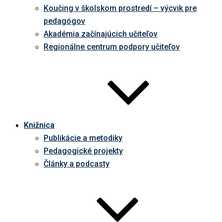
Koučing v školskom prostredí – výcvik pre
pedagógov
Akadémia začínajúcich učiteľov
Regionálne centrum podpory učiteľov
Knižnica
Publikácie a metodiky
Pedagogické projekty
Články a podcasty