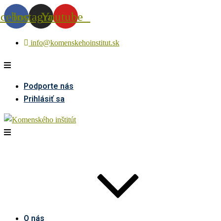
acebook
Instagram
Youtube
info@komenskehoinstitut.sk
Podporte nás
Prihlásiť sa
O nás