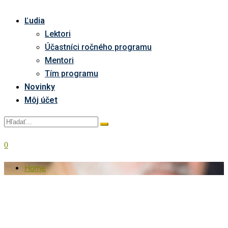
Ľudia
Lektori
Účastníci ročného programu
Mentori
Tím programu
Novinky
Môj účet
0
Home