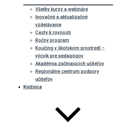
Všetky kurzy a webináre
Inovačné a aktualizačné
vzdelávanie
Cesty k rovnosti
Ročný program
Koučing v školskom prostredí –
výcvik pre pedagógov
Akadémia začínajúcich učiteľov
Regionálne centrum podpory
učiteľov
Knižnica