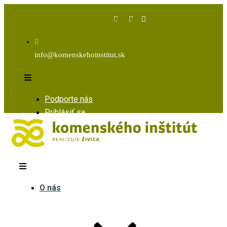
Facebook
Instagram
Youtube
info@komenskehoinstitut.sk
Podporte nás
Prihlásiť sa
O nás