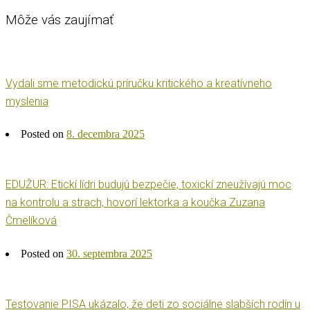
Môže vás zaujímať
Vydali sme metodickú príručku kritického a kreatívneho
myslenia
Posted on
8. decembra 2025
EDUŽUR: Etickí lídri budujú bezpečie, toxickí zneužívajú moc
na kontrolu a strach, hovorí lektorka a koučka Zuzana
Čmelíková
Posted on
30. septembra 2025
Testovanie PISA ukázalo, že deti zo sociálne slabších rodín u