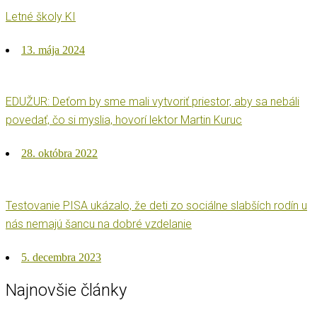
Letné školy KI
Posted
13. mája 2024
on
EDUŽUR: Deťom by sme mali vytvoriť priestor, aby sa nebáli
povedať, čo si myslia, hovorí lektor Martin Kuruc
Posted
28. októbra 2022
on
Testovanie PISA ukázalo, že deti zo sociálne slabších rodín u
nás nemajú šancu na dobré vzdelanie
Posted
5. decembra 2023
on
Najnovšie články