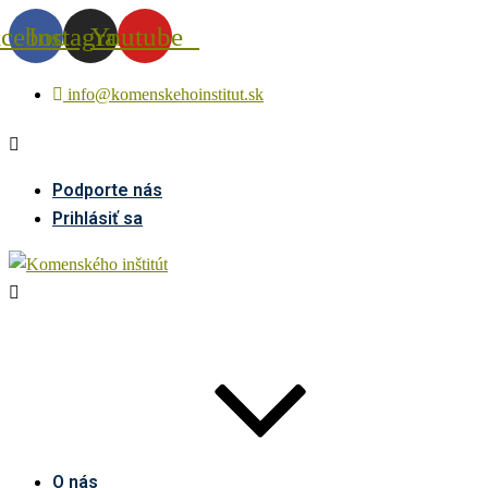
acebook
Instagram
Youtube
info@komenskehoinstitut.sk
Podporte nás
Prihlásiť sa
O nás