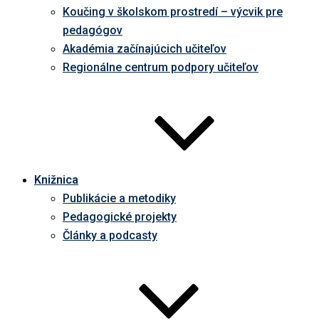
Koučing v školskom prostredí – výcvik pre
pedagógov
Akadémia začínajúcich učiteľov
Regionálne centrum podpory učiteľov
Knižnica
Publikácie a metodiky
Pedagogické projekty
Články a podcasty