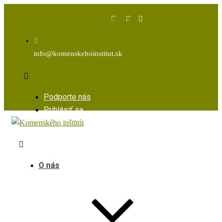
Facebook
Instagram
Youtube
info@komenskehoinstitut.sk
Podporte nás
Prihlásiť sa
O nás