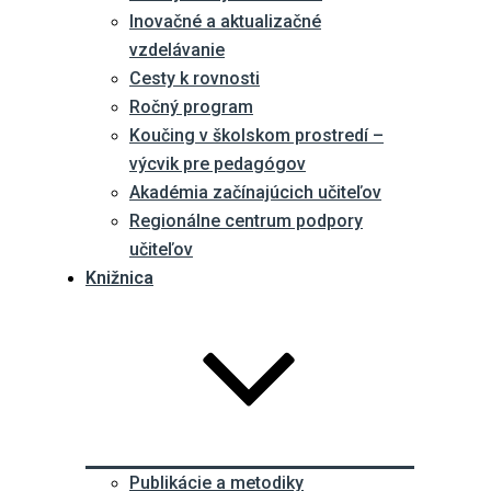
Inovačné a aktualizačné
vzdelávanie
Cesty k rovnosti
Ročný program
Koučing v školskom prostredí –
výcvik pre pedagógov
Akadémia začínajúcich učiteľov
Regionálne centrum podpory
učiteľov
Knižnica
Publikácie a metodiky