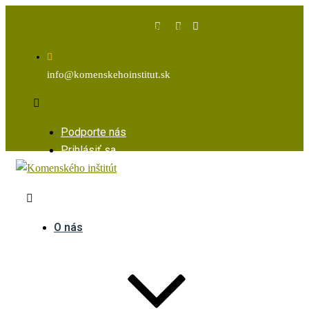
Facebook
Instagram
Youtube
info@komenskehoinstitut.sk
Podporte nás
Prihlásiť sa
O nás