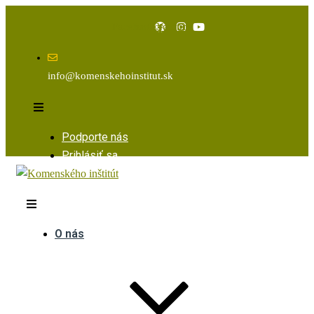
Facebook
Instagram
Youtube
info@komenskehoinstitut.sk
Podporte nás
Prihlásiť sa
O nás