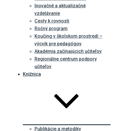
Inovačné a aktualizačné
vzdelávanie
Cesty k rovnosti
Ročný program
Koučing v školskom prostredí –
výcvik pre pedagógov
Akadémia začínajúcich učiteľov
Regionálne centrum podpory
učiteľov
Knižnica
Publikácie a metodiky