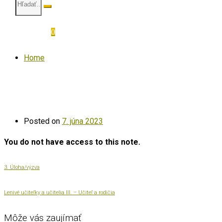
0
Home
Posted on
7. júna 2023
You do not have access to this note.
3. Úloha/výzva
Lenivé učiteľky a učitelia III. – Učiteľ a rodičia
Môže vás zaujímať