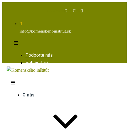
Facebook
Instagram
Youtube
info@komenskehoinstitut.sk
Podporte nás
Prihlásiť sa
O nás