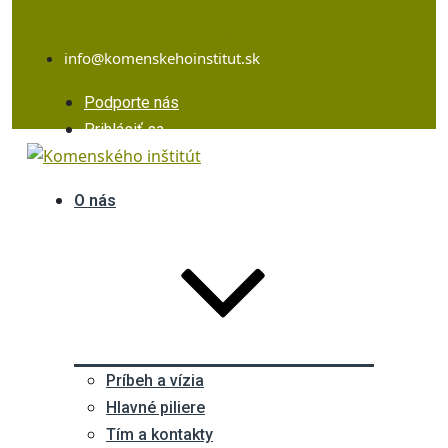
Facebook
Instagram
Youtube
info@komenskehoinstitut.sk
Podporte nás
Prihlásiť sa
O nás
Príbeh a vízia
Hlavné piliere
Tím a kontakty